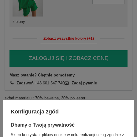
zielony
Zobacz wszystkie kolory (+1)
ZALOGUJ SIĘ I ZOBACZ CENĘ
Masz pytanie? Chętnie pomożemy.
Zadzwoń
+48 601 547 740
Zadaj pytanie
skład materiału : 70% bawełna, 30% poliester
sposób prania : pranie w pralce w 30°C
Konfiguracja zgód
Kod produktu
EM-KMPL-743.27X
Marka
EX MODA
Dbamy o Twoją prywatność
typ produktu
bluzka+szorty
Sklep korzysta z plików cookie w celu realizacji usług zgodnie z