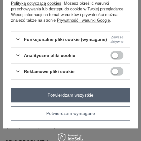
Polityką dotyczącą cookies
. Możesz określić warunki
styl
casual
przechowywania lub dostępu do cookie w Twojej przeglądarce.
okazja
codzienne
Więcej informacji na temat warunków i prywatności można
wzór
gładki
znaleźć także na stronie
Prywatność i warunki Google
.
dominujący
materiał
bawełna
Zawsze
dominujący
Funkcjonalne pliki cookie (wymagane)
aktywne
długość
krótka
styl nogawek
szerokie
Analityczne pliki cookie
wysokość w
wysoki
pasie
Reklamowe pliki cookie
kieszenie
boczne
rękaw
krótki rękaw
dekolt
serek / dekolt V
Potwierdzam wszystkie
cechy
guziki
troczki
kieszenie
dodatkowe
Potwierdzam wymagane
skład materiału
70% bawełna
30% poliester
sposób prania
pranie w pralce w 30°C