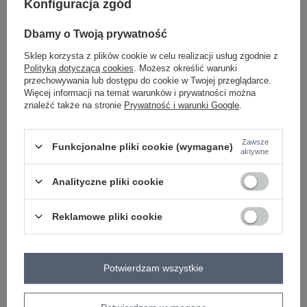
Konfiguracja zgód
Dbamy o Twoją prywatność
ecru
Sklep korzysta z plików cookie w celu realizacji usług zgodnie z
Polityką dotyczącą cookies
. Możesz określić warunki
przechowywania lub dostępu do cookie w Twojej przeglądarce.
Zobacz wszystkie kolory (+1)
Więcej informacji na temat warunków i prywatności można
znaleźć także na stronie
Prywatność i warunki Google
.
ZALOGUJ SIĘ I ZOBACZ CENĘ
Zawsze
Funkcjonalne pliki cookie (wymagane)
aktywne
Masz pytanie? Chętnie pomożemy.
Analityczne pliki cookie
Zadzwoń
+48 601 547 740
Zadaj pytanie
Reklamowe pliki cookie
skład materiału : 85% bawełna , 15% elastan
sposób prania : pranie w pralce w 30°C
Kod produktu
LK-BZ-509251.26X
Potwierdzam wszystkie
Marka
LAKERTA
typ produktu
bluzka codzienna