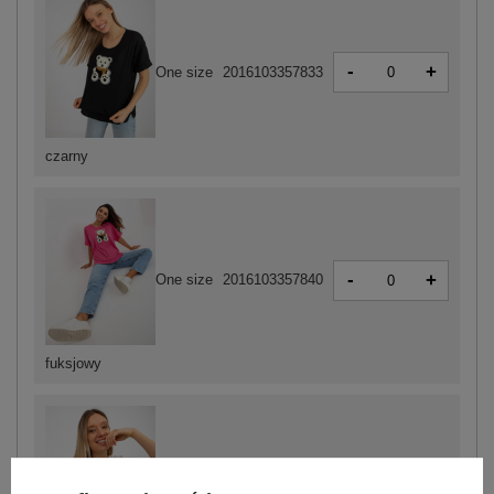
-
+
One size
2016103357833
czarny
-
+
One size
2016103357840
fuksjowy
-
+
One size
2016103357826