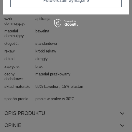
Potwierdzam wymagane
styl
casual
okazja
codzienne
wzór
aplikacja
dominujący
materiał
bawełna
dominujący
długość
standardowa
rękaw
krótki rękaw
dekolt
okrągły
zapięcie
brak
cechy
materiał prążkowany
dodatkowe
skład materiału
85% bawełna
15% elastan
sposób prania
pranie w pralce w 30°C
OPIS PRODUKTU
OPINIE