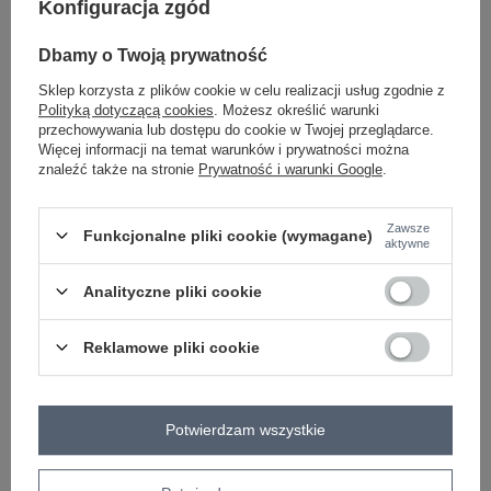
Konfiguracja zgód
-
+
L/XL
5906694091780
Dbamy o Twoją prywatność
Sklep korzysta z plików cookie w celu realizacji usług zgodnie z
ciemny brązowy
Polityką dotyczącą cookies
. Możesz określić warunki
przechowywania lub dostępu do cookie w Twojej przeglądarce.
Więcej informacji na temat warunków i prywatności można
znaleźć także na stronie
Prywatność i warunki Google
.
ZALOGUJ SIĘ I ZOBACZ CENĘ
Zawsze
Funkcjonalne pliki cookie (wymagane)
Masz pytanie? Chętnie pomożemy.
aktywne
Zadzwoń
+48 601 547 740
Zadaj pytanie
Analityczne pliki cookie
Hurtownia Czarna mini sukienka dresowa z haftem
RUE PARIS .
Reklamowe pliki cookie
dodatki: kieszenie
skład materiału: 90% bawełna, 10% elastan
sposób prania: pranie w pralce w 30°C
Potwierdzam wszystkie
Kod produktu
RV-SK-8088.59
Marka
RUE PARIS