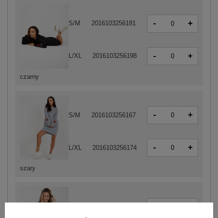
-
+
S/M
2016103256181
-
+
L/XL
2016103256198
czarny
-
+
S/M
2016103256167
-
+
L/XL
2016103256174
szary
-
+
S/M
5906694091773