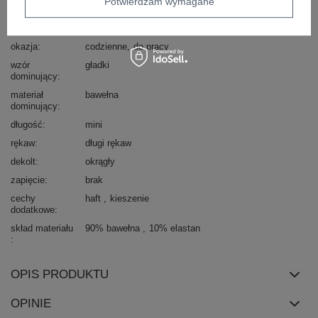
Potwierdzam wymagane
typ produktu
sukienka codzienna
fason
sukienka prosta
okazja
codzienne
do pracy
wzór
gładki
dominujący
materiał
bawełna
dominujący
długość
mini
rękaw
długi rękaw
dekolt
okrągły
zapięcie
brak
cechy
haft
kieszenie
dodatkowe
skład materiału
90% bawełna
10% elastan
OPIS PRODUKTU
OPINIE