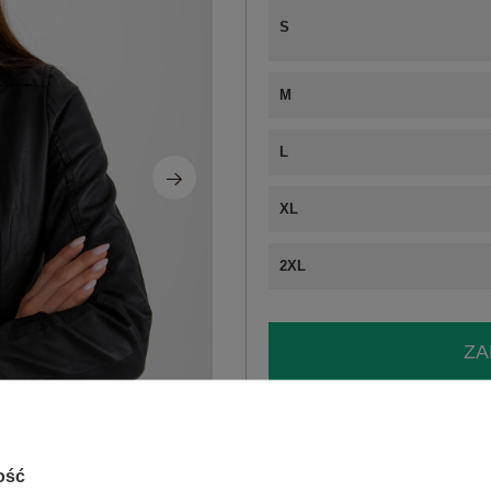
S
M
L
XL
2XL
ZA
Masz pytanie? Chętnie pomożem
Zadzwoń
+48 601 547 740
ość