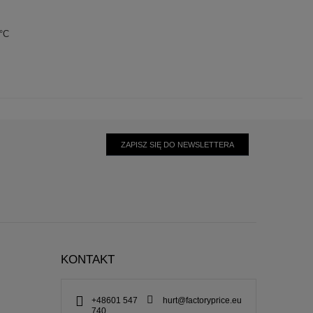
0°C
ZAPISZ SIĘ DO NEWSLETTERA
KONTAKT
+48601 547
hurt@factoryprice.eu
740