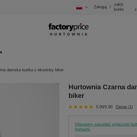
załóż
Zaloguj
/
konto
z
a
rna damska kurtka z ekoskóry biker
Hurtownia Czarna da
biker
5.00/5.00
Opinie (1)
Oferujemy sprzedaż wyłącznie hu
hurtowni.