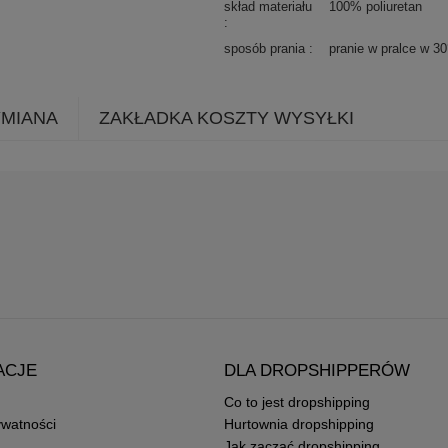
skład materiału
100% poliuretan
sposób prania
pranie w pralce w 3
YMIANA
ZAKŁADKA KOSZTY WYSYŁKI
ACJE
DLA DROPSHIPPERÓW
Co to jest dropshipping
ywatności
Hurtownia dropshipping
Jak zacząć dropshipping