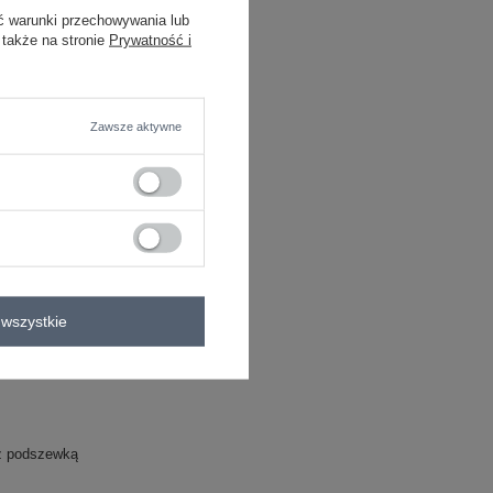
ć warunki przechowywania lub
C
 także na stronie
Prywatność i
Zawsze aktywne
a
wszystkie
z podszewką