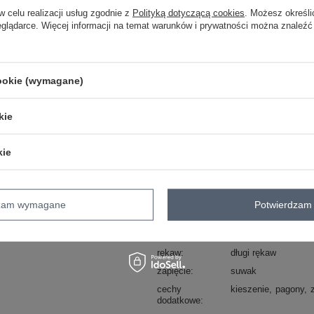
skład materiału : 100% poliuretan
w celu realizacji usług zgodnie z
Polityką dotyczącą cookies
. Możesz określi
sposób prania : pranie w pralce w 30°
eglądarce. Więcej informacji na temat warunków i prywatności można znaleźć
Kod produktu
HM-KR-203.69
typ produktu
kurtka z ekoskóry
cookie (wymagane)
okazja
codzienne
wzór
gładki
dominujący
kie
materiał
poliuretan
dominujący
kie
sezon
jesień
zima
wiosn
wypełnienie
nie dotyczy
ocieplenie
bez ocieplenia
dzam wymagane
Potwierdzam 
długość
standardowa
kaptur
bez kaptura
rękaw
długi rękaw
zapięcie
suwak
cechy
kieszenie
pagony
dodatkowe