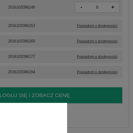
-
+
2016103396146
2016103396153
Powiadom o dostępności
2016103396160
Powiadom o dostępności
2016103396177
Powiadom o dostępności
2016103396184
Powiadom o dostępności
LOGUJ SIĘ I ZOBACZ CENĘ
y.
Zadaj pytanie