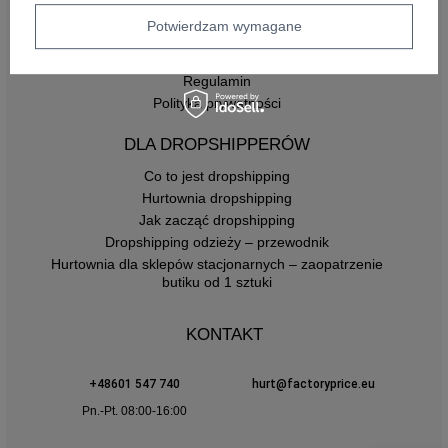
Zasady zwrotów
Potwierdzam wymagane
INFORMACJE
Regulamin
Polityka prywatności
DLA DROPSHIPPERÓW
Co to jest dropshipping
Hurtownia dropshipping
Jak zacząć dropshipping
Dropshipping odzieży – przewodnik
Hurtownia dla sklepów stacjonarnych – zaopatrzenie
butiku od 1 sztuki
KONTAKT
+48601 547 740
hurt@factoryprice.eu
Pn.-Pt. 08:00-16:00