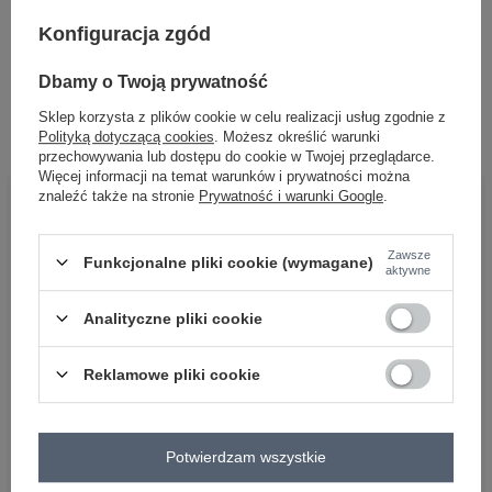
Konfiguracja zgód
Hurtownia Czarna damska kurtka z
Dbamy o Twoją prywatność
ekoskóry biker
Zaloguj się i zobacz cenę
Sklep korzysta z plików cookie w celu realizacji usług zgodnie z
Polityką dotyczącą cookies
. Możesz określić warunki
przechowywania lub dostępu do cookie w Twojej przeglądarce.
Więcej informacji na temat warunków i prywatności można
znaleźć także na stronie
Prywatność i warunki Google
.
BĄDŹ BLISKO NAS
Zawsze
Funkcjonalne pliki cookie (wymagane)
aktywne
Analityczne pliki cookie
Reklamowe pliki cookie
OBSŁUGA KLIENTA HURTOWNI
FACTORYPRICE
Płatności i koszty dostawy
Potwierdzam wszystkie
Pytania o współpracę z hurtownią