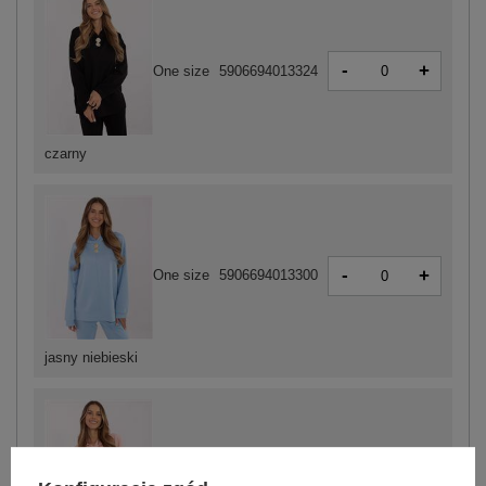
-
+
One size
5906694013324
czarny
-
+
One size
5906694013300
jasny niebieski
-
+
One size
5906694013317