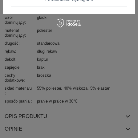
styl
casual
okazja
codzienne
wzór
gładki
dominujący
materiał
poliester
dominujący
długość
standardowa
rękaw
długi rękaw
dekolt
kaptur
zapięcie
brak
cechy
broszka
dodatkowe
skład materiału
55% poliester
40% wiskoza
5% elastan
sposób prania
pranie w pralce w 30°C
OPIS PRODUKTU
OPINIE