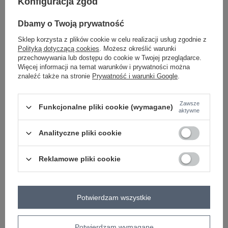
Konfiguracja zgód
Dbamy o Twoją prywatność
brzoskwiniowy
Sklep korzysta z plików cookie w celu realizacji usług zgodnie z
Polityką dotyczącą cookies
. Możesz określić warunki
przechowywania lub dostępu do cookie w Twojej przeglądarce.
Zobacz wszystkie kolory (+1)
Więcej informacji na temat warunków i prywatności można
znaleźć także na stronie
Prywatność i warunki Google
.
ZALOGUJ SIĘ I ZOBACZ CENĘ
Zawsze
Funkcjonalne pliki cookie (wymagane)
aktywne
Masz pytanie? Chętnie pomożemy.
Analityczne pliki cookie
Zadzwoń
+48 601 547 740
Zadaj pytanie
Reklamowe pliki cookie
skład materiału : 55% poliester, 40% wiskoza, 5%
elastan
sposób prania : pranie w pralce w 30°C
Potwierdzam wszystkie
Kod produktu
DHJ-BL-20510.68
Marka
ITALY MODA
Potwierdzam wymagane