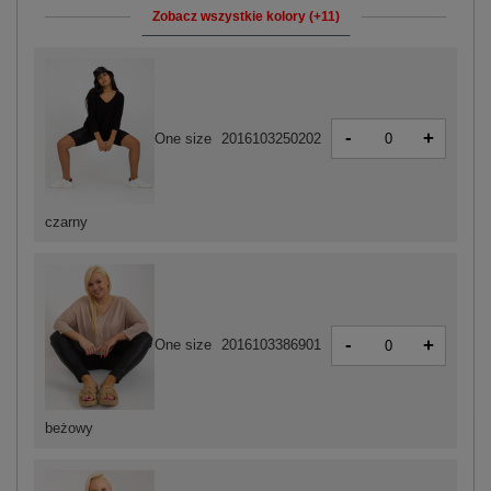
Zobacz wszystkie kolory (+11)
-
+
One size
2016103250202
czarny
-
+
One size
2016103386901
beżowy