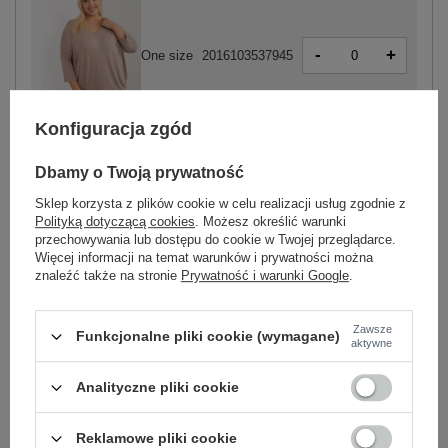
-
+
One size
2016103537945
Konfiguracja zgód
ciemny beżowy
Dbamy o Twoją prywatność
Sklep korzysta z plików cookie w celu realizacji usług zgodnie z
Polityką dotyczącą cookies
. Możesz określić warunki
przechowywania lub dostępu do cookie w Twojej przeglądarce.
-
+
One size
2016103250233
Więcej informacji na temat warunków i prywatności można
znaleźć także na stronie
Prywatność i warunki Google
.
biały
Zawsze
Funkcjonalne pliki cookie (wymagane)
aktywne
Zobacz wszystkie kolory (+11)
Analityczne pliki cookie
ZALOGUJ SIĘ I ZOBACZ CENĘ
Reklamowe pliki cookie