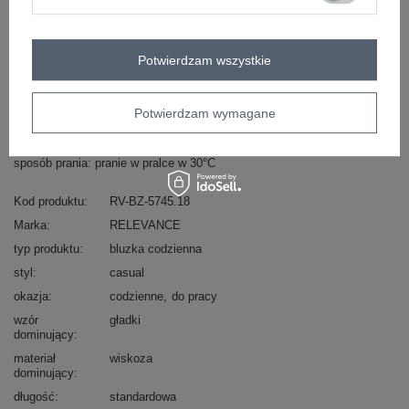
Masz pytanie? Chętnie pomożemy.
Potwierdzam wszystkie
Zadzwoń
+48 601 547 740
Zadaj pytanie
Hurtownia Czarna codzienna bluzka plus size z
Potwierdzam wymagane
rękawem 3/4 .
skład materiału: 90% wiskoza, 10% elastan
sposób prania: pranie w pralce w 30°C
Kod produktu
RV-BZ-5745.18
Marka
RELEVANCE
typ produktu
bluzka codzienna
styl
casual
okazja
codzienne
do pracy
wzór
gładki
dominujący
materiał
wiskoza
dominujący
długość
standardowa