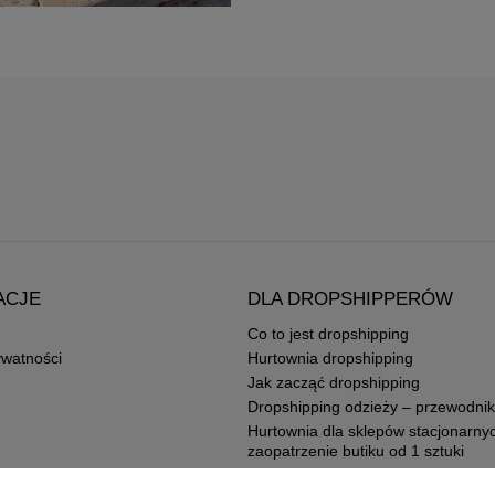
ACJE
DLA DROPSHIPPERÓW
Co to jest dropshipping
ywatności
Hurtownia dropshipping
Jak zacząć dropshipping
Dropshipping odzieży – przewodnik
Hurtownia dla sklepów stacjonarny
zaopatrzenie butiku od 1 sztuki