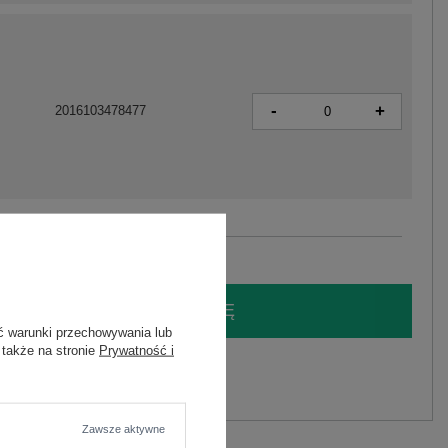
-
+
2016103478477
Zobacz wszystkie kolory (+1)
LOGUJ SIĘ I ZOBACZ CENĘ
ć warunki przechowywania lub
 także na stronie
Prywatność i
y.
Zadaj pytanie
Zawsze aktywne
elastan