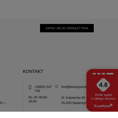
ZAPISZ SIĘ DO NEWSLETTERA
KONTAKT
4.8
+48601 547
hurt@factoryprice.eu
740
2548
opinii
Pn.-Pt. 08:00-
Al. Katowicka 68
z całego okresu
16:00
ch –
05-830
Nadarzyn