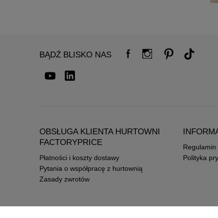
BĄDŹ BLISKO NAS
OBSŁUGA KLIENTA HURTOWNI
INFORM
FACTORYPRICE
Regulamin
Płatności i koszty dostawy
Polityka pr
Pytania o współpracę z hurtownią
Zasady zwrotów