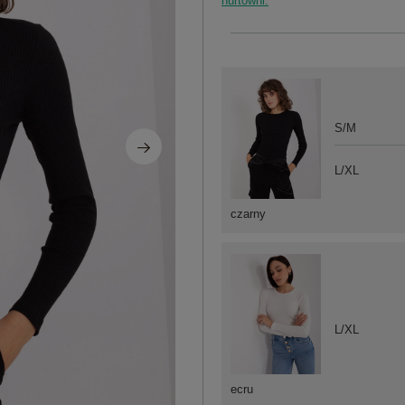
hurtowni.
S/M
L/XL
czarny
L/XL
ecru