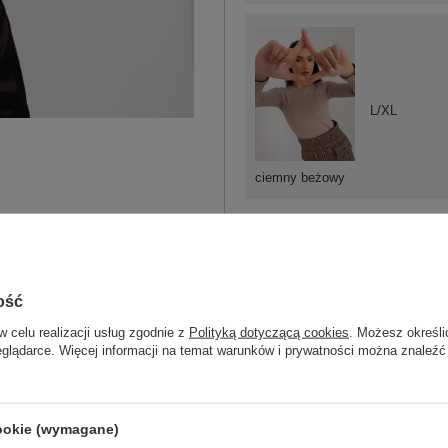
L/XL
ciemny beżowy
ość
ZA
w celu realizacji usług zgodnie z
Polityką dotyczącą cookies
. Możesz określi
eglądarce. Więcej informacji na temat warunków i prywatności można znaleźć
Masz pytanie? Chętnie pomożem
Zadzwoń
+48 601 547 740
cookie (wymagane)
skład materiału : 90% bawełna , 10% 