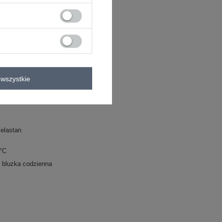
C
wszystkie
elastan
0°C
bluzka codzienna