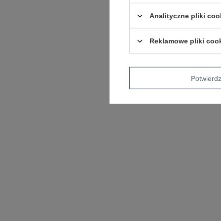
Analityczne pliki coo
Reklamowe pliki coo
Potwier