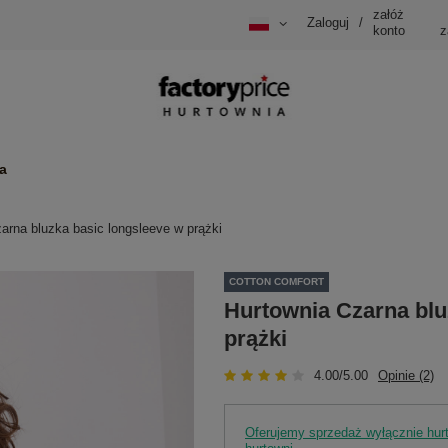
załóż
Zaloguj
/
konto
z
a
arna bluzka basic longsleeve w prążki
COTTON COMFORT
Hurtownia Czarna blu
prążki
4.00/5.00
Opinie (2)
Oferujemy sprzedaż wyłącznie hu