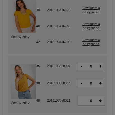
Powiadom o
38
2016103416776
dostępności
Powiadom o
40
2016103416783
dostępności
ciemny żółty
Powiadom o
42
2016103416790
dostępności
-
+
36
2016103358007
-
+
38
2016103358014
-
+
40
2016103358021
ciemny żółty