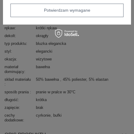
Marka
LAKERTA
Potwierdzam wymagane
wzór
gładki
dominujący
rękaw
krótki rękaw
dekolt
okrągły
typ produktu
bluzka elegancka
styl
elegancki
okazja
wizytowe
materiał
bawełna
dominujący
skład materiału
50% bawełna
45% poliester
5% elastan
sposób prania
pranie w pralce w 30°C
długość
krótka
zapięcie
brak
cechy
cyrkonie
bufki
dodatkowe