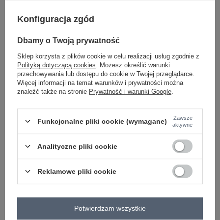
Konfiguracja zgód
Dbamy o Twoją prywatność
-
+
36
2016103357963
Sklep korzysta z plików cookie w celu realizacji usług zgodnie z
Polityką dotyczącą cookies
. Możesz określić warunki
przechowywania lub dostępu do cookie w Twojej przeglądarce.
ciemny żółty
Więcej informacji na temat warunków i prywatności można
znaleźć także na stronie
Prywatność i warunki Google
.
ZALOGUJ SIĘ I ZOBACZ CENĘ
Zawsze
Funkcjonalne pliki cookie (wymagane)
aktywne
Masz pytanie? Chętnie pomożemy.
Analityczne pliki cookie
Zadzwoń
+48 601 547 740
Zadaj pytanie
Reklamowe pliki cookie
skład materiału : 50% bawełna , 45% poliester, 5%
elastan
sposób prania : pranie w pralce w 30°C
Potwierdzam wszystkie
Kod produktu
LK-BZ-505783-2.01P