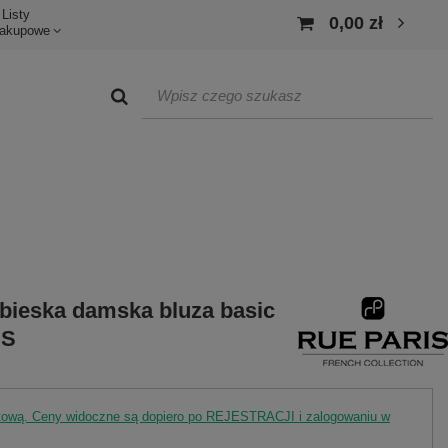
Listy
0,00 zł
akupowe
bieska damska bluza basic
IS
rtową. Ceny widoczne są dopiero po REJESTRACJI i zalogowaniu w