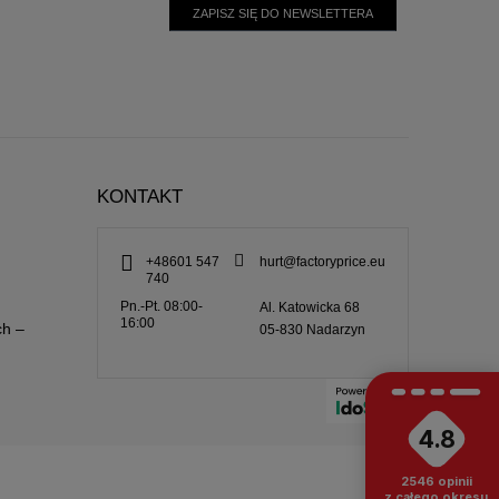
ZAPISZ SIĘ DO NEWSLETTERA
KONTAKT
+48601 547
hurt@factoryprice.eu
740
Pn.-Pt. 08:00-
Al. Katowicka 68
16:00
ch –
05-830
Nadarzyn
4.8
2546
opinii
z całego okresu