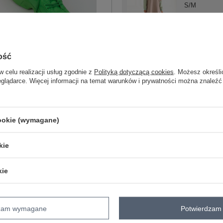
S/M
L/XL
ciemny beżowy
ość
w celu realizacji usług zgodnie z
Polityką dotyczącą cookies
. Możesz określi
eglądarce. Więcej informacji na temat warunków i prywatności można znaleźć
ZA
Masz pytanie? Chętnie pomożem
cookie (wymagane)
Zadzwoń
+48 601 547 740
kie
Hurtownia Ciemnoniebieska damska b
skład materiału: 90% bawełna, 10% el
kie
sposób prania: pranie w pralce w 30°C
Kod produktu
RV-BL-8232.27X
dzam wymagane
Potwierdzam 
Marka
RUE PARIS