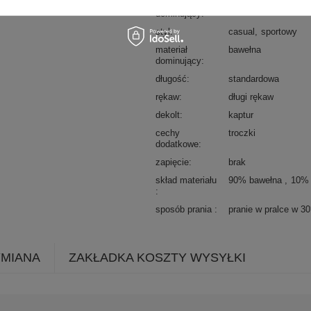
wzór
gładki
dominujący
styl
casual
sportowy
materiał
bawełna
dominujący
długość
standardowa
rękaw
długi rękaw
dekolt
kaptur
cechy
troczki
dodatkowe
zapięcie
brak
skład materiału
90% bawełna
10% 
sposób prania
pranie w pralce w 3
YMIANA
ZAKŁADKA KOSZTY WYSYŁKI