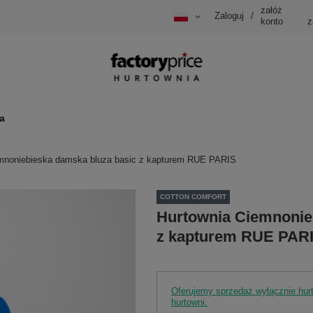
załóż
Zaloguj
/
konto
z
a
mnoniebieska damska bluza basic z kapturem RUE PARIS
COTTON COMFORT
Hurtownia Ciemnonie
z kapturem RUE PAR
Oferujemy sprzedaż wyłącznie hu
hurtowni.