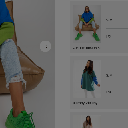
S/M
L/XL
ciemny niebieski
S/M
L/XL
ciemny zielony