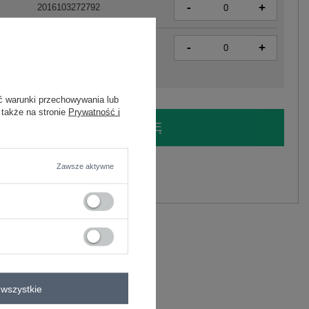
-
+
2016103272792
-
+
2016103272808
ć warunki przechowywania lub
 także na stronie
Prywatność i
LOGUJ SIĘ I ZOBACZ CENĘ
y.
Zawsze aktywne
Zadaj pytanie
luza basic z kapturem RUE PARIS
astan
wszystkie