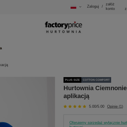
załóż
Zaloguj
/
konto
z
a
kacją
PLUS SIZE
COTTON COMFORT
Hurtownia Ciemnonieb
aplikacją
5.00/5.00
Opinie (1)
Oferujemy sprzedaż wyłącznie hu