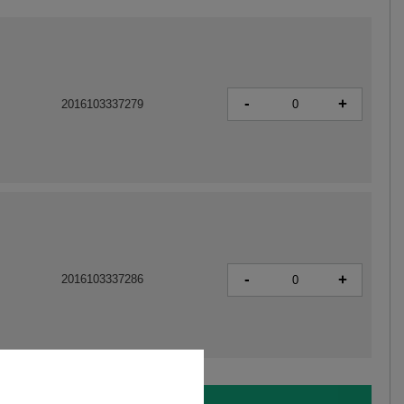
-
+
2016103337279
-
+
2016103337286