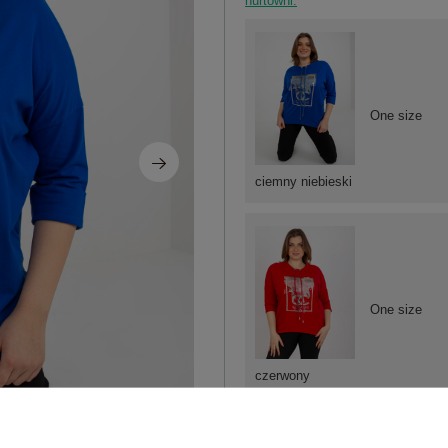
hurtowni.
One size
ciemny niebieski
One size
czerwony