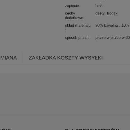
zapięcie
brak
cechy
dżety
troczki
dodatkowe
skład materiału
90% bawełna
10% 
sposób prania
pranie w pralce w 3
YMIANA
ZAKŁADKA KOSZTY WYSYŁKI