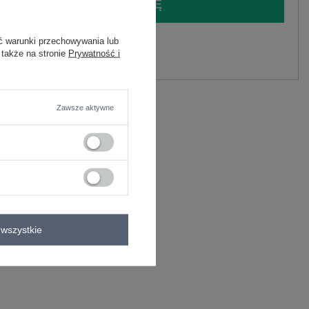
LOGUJ SIĘ I ZOBACZ CENĘ
ć warunki przechowywania lub
y.
 także na stronie
Prywatność i
Zadaj pytanie
elastan
Zawsze aktywne
C
wszystkie