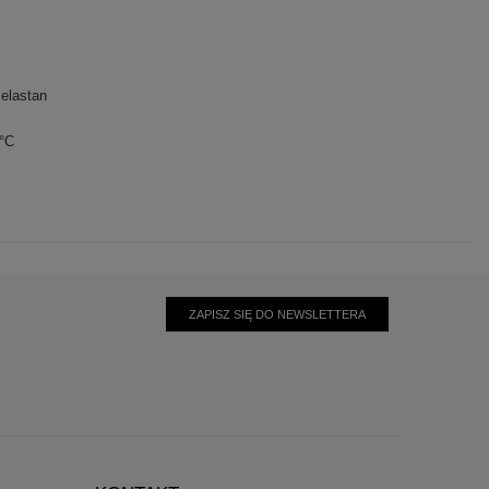
elastan
0°C
ZAPISZ SIĘ DO NEWSLETTERA