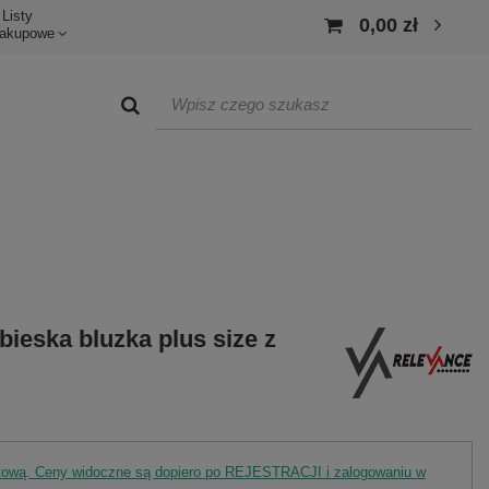
Listy
0,00 zł
akupowe
ieska bluzka plus size z
rtową. Ceny widoczne są dopiero po REJESTRACJI i zalogowaniu w