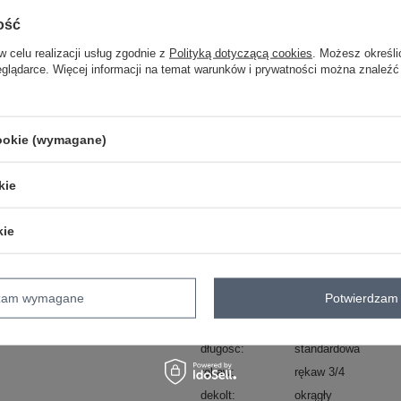
ZA
ość
w celu realizacji usług zgodnie z
Polityką dotyczącą cookies
. Możesz określi
Masz pytanie? Chętnie pomożem
eglądarce. Więcej informacji na temat warunków i prywatności można znaleźć
Zadzwoń
+48 601 547 740
skład materiału : 90% bawełna , 10% 
cookie (wymagane)
sposób prania : pranie w pralce w 30°
Kod produktu
RV-BZ-8456.35
kie
Marka
RELEVANCE
styl
casual
kie
okazja
codzienne
wzór
nadruk
aplikacja
dominujący
dzam wymagane
Potwierdzam 
materiał
bawełna
dominujący
długość
standardowa
rękaw
rękaw 3/4
dekolt
okrągły