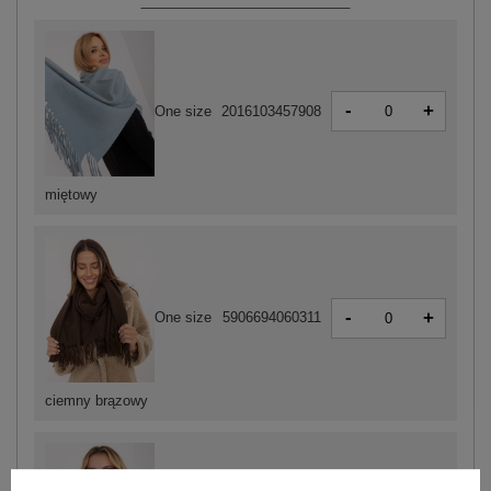
-
+
One size
2016103457908
miętowy
-
+
One size
5906694060311
ciemny brązowy