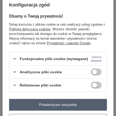
Konfiguracja zgód
-
+
One size
5906694075568
Dbamy o Twoją prywatność
Sklep korzysta z plików cookie w celu realizacji usług zgodnie z
szaro-niebieski
Polityką dotyczącą cookies
. Możesz określić warunki
przechowywania lub dostępu do cookie w Twojej przeglądarce.
Więcej informacji na temat warunków i prywatności można
znaleźć także na stronie
Prywatność i warunki Google
.
-
+
One size
5906694079320
Zawsze
Funkcjonalne pliki cookie (wymagane)
aktywne
Analityczne pliki cookie
ciemny niebieski
Reklamowe pliki cookie
Zobacz wszystkie kolory (+20)
Potwierdzam wszystkie
ZALOGUJ SIĘ I ZOBACZ CENĘ