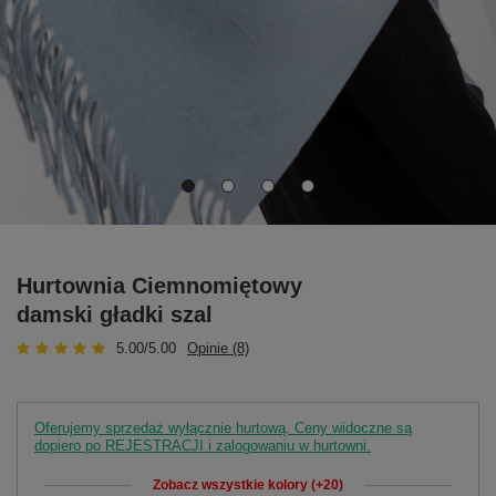
Hurtownia Ciemnomiętowy
damski gładki szal
5.00/5.00
Opinie (8)
Oferujemy sprzedaż wyłącznie hurtową. Ceny widoczne są
dopiero po REJESTRACJI i zalogowaniu w hurtowni.
Zobacz wszystkie kolory (+20)