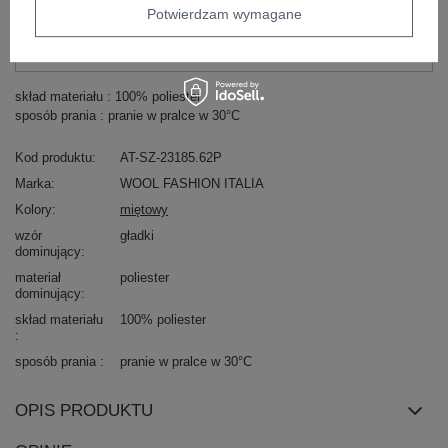
Potwierdzam wymagane
Masz pytanie? Chętnie pomożemy.
Zadzwoń
+48 601 547 740
Zadaj pytanie
skład materiału : 100% poliester
sposób prania : pranie w pralce w 30°C
Kod produktu
AT-SZ-23185.62P
Marka
WOOL FASHION ITALIA
Kolory
miętowy
wzór
gładki
dominujący
materiał
poliester
dominujący
skład materiału
100% poliester
sposób prania
pranie w pralce w 30°C
OPIS PRODUKTU