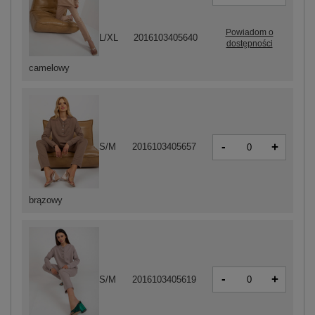
Powiadom o
L/XL
2016103405640
dostępności
camelowy
-
+
S/M
2016103405657
brązowy
-
+
S/M
2016103405619