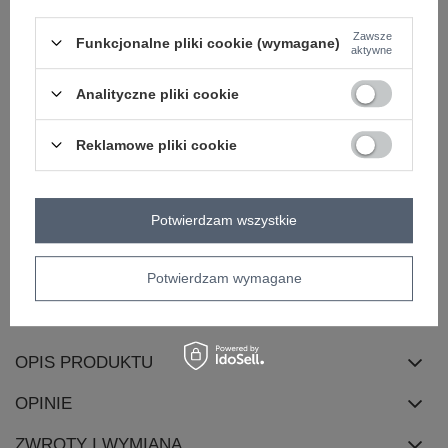
materiał
bawełna
dominujący
Zawsze
Funkcjonalne pliki cookie (wymagane)
aktywne
długość
długa
styl nogawek
proste
Analityczne pliki cookie
wysokość w
wysoki
pasie
Reklamowe pliki cookie
kieszenie
boczne
rękaw
długi rękaw
cechy
guziki
dodatkowe
Potwierdzam wszystkie
skład materiału
65% bawełna
35% elastan
Potwierdzam wymagane
sposób prania
pranie w pralce w 30°C
dekolt
stójka
OPIS PRODUKTU
OPINIE
ZWROTY I WYMIANA