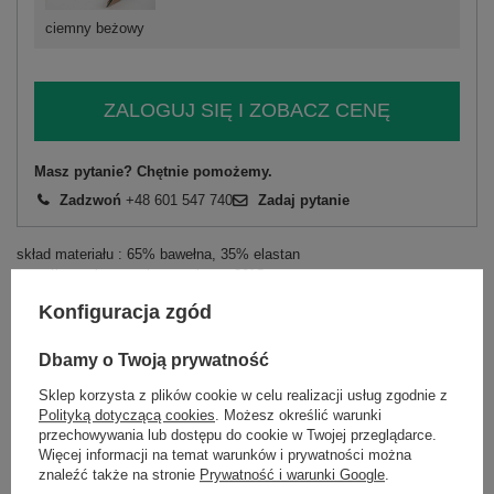
ciemny beżowy
ZALOGUJ SIĘ I ZOBACZ CENĘ
Masz pytanie? Chętnie pomożemy.
Zadzwoń
+48 601 547 740
Zadaj pytanie
skład materiału : 65% bawełna, 35% elastan
sposób prania : pranie w pralce w 30°C
Konfiguracja zgód
Kod produktu
LK-KMPL-509291.57
Marka
LAKERTA
Dbamy o Twoją prywatność
typ produktu
bluza+spodnie
Sklep korzysta z plików cookie w celu realizacji usług zgodnie z
styl
casual
Polityką dotyczącą cookies
. Możesz określić warunki
przechowywania lub dostępu do cookie w Twojej przeglądarce.
okazja
codzienne
do pracy
Więcej informacji na temat warunków i prywatności można
wzór
gładki
znaleźć także na stronie
Prywatność i warunki Google
.
dominujący