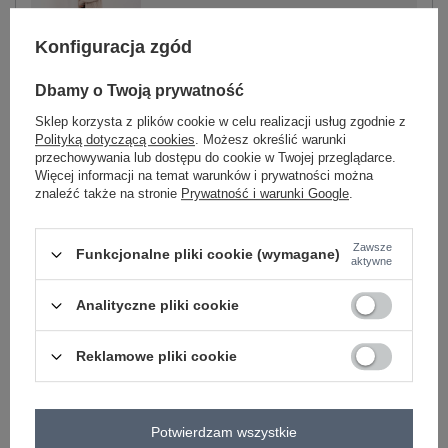
-
+
One size
2016103557523
Konfiguracja zgód
Dbamy o Twoją prywatność
beżowy
Sklep korzysta z plików cookie w celu realizacji usług zgodnie z
Polityką dotyczącą cookies
. Możesz określić warunki
przechowywania lub dostępu do cookie w Twojej przeglądarce.
Zobacz wszystkie kolory (+3)
Więcej informacji na temat warunków i prywatności można
znaleźć także na stronie
Prywatność i warunki Google
.
ZALOGUJ SIĘ I ZOBACZ CENĘ
Zawsze
Funkcjonalne pliki cookie (wymagane)
aktywne
Masz pytanie? Chętnie pomożemy.
Analityczne pliki cookie
Zadzwoń
+48 601 547 740
Zadaj pytanie
Reklamowe pliki cookie
skład materiału : 53% akryl, 29% poliester, 18%
poliamid
sposób prania : pranie ręczne
Potwierdzam wszystkie
Kod produktu
AT-SW-2366.61