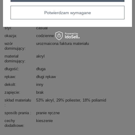
Marka
WOOL FASHION ITALIA
Kolory
camelowy
Potwierdzam wymagane
typ produktu
narzutka
styl
casual
okazja
codzienne
wzór
urozmaicona faktura materiału
dominujący
materiał
akryl
dominujący
długość
długa
rękaw
długi rękaw
dekolt
inny
zapięcie
brak
skład materiału
53% akryl
29% poliester
18% poliamid
sposób prania
pranie ręczne
cechy
kieszenie
dodatkowe