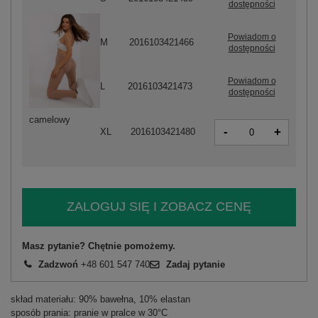
dostępności
Powiadom o
M
2016103421466
dostępności
Powiadom o
L
2016103421473
dostępności
camelowy
-
+
XL
2016103421480
ZALOGUJ SIĘ I ZOBACZ CENĘ
Masz pytanie? Chętnie pomożemy.
Zadzwoń
+48 601 547 740
Zadaj pytanie
skład materiału: 90% bawełna, 10% elastan
sposób prania: pranie w pralce w 30°C