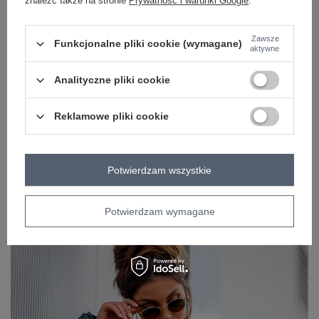
znaleźć także na stronie
Prywatność i warunki Google
.
OPIS PRODUKTU
OPINIE
Zawsze
Funkcjonalne pliki cookie (wymagane)
aktywne
ZWROTY I WYMIANA
Analityczne pliki cookie
ZAKŁADKA KOSZTY WYSYŁKI
Reklamowe pliki cookie
Z naszego bloga
Hurtowa odzież damska basic – gdzie kupić ciuchy do
Potwierdzam wszystkie
sklepu?
Potwierdzam wymagane