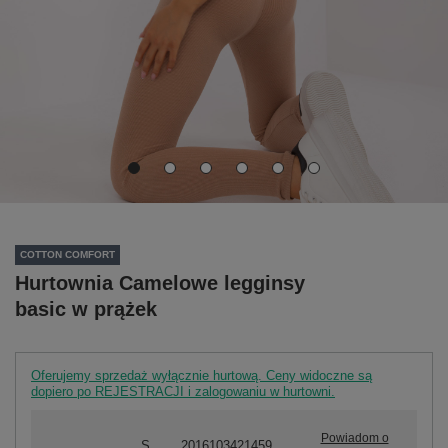
COTTON COMFORT
Hurtownia Camelowe legginsy
basic w prążek
Oferujemy sprzedaż wyłącznie hurtową. Ceny widoczne są
dopiero po REJESTRACJI i zalogowaniu w hurtowni.
Powiadom o
S
2016103421459