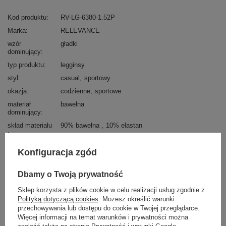
Kod produktu
RV-LG-6380-1.52P
Marka
RELEVANCE
wzór
gładki
dominujący
typ produktu
legginsy
styl
casual
sportowy
okazja
codzienne
sportowe
materiał
bawełna
dominujący
skład materiału
90% bawełna
10% elastan
sposób prania
pranie w pralce w 30°C
Konfiguracja zgód
wysokość w
średni/regularny
pasie
Dbamy o Twoją prywatność
styl nogawek
zwężane
Sklep korzysta z plików cookie w celu realizacji usług zgodnie z
zapięcie
brak
Polityką dotyczącą cookies
. Możesz określić warunki
kieszenie
brak
przechowywania lub dostępu do cookie w Twojej przeglądarce.
Więcej informacji na temat warunków i prywatności można