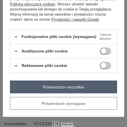
Polityką dotyczącą cookies
. Możesz określić warunki
-
+
One size
2016103471218
przechowywania lub dostępu do cookie w Twojej przeglądarce.
Więcej informacji na temat warunków i prywatności można
znaleźć także na stronie
Prywatność i warunki Google
.
jasny brązowy
Zawsze
Funkcjonalne pliki cookie (wymagane)
aktywne
Zobacz wszystkie kolory (+7)
Analityczne pliki cookie
ZALOGUJ SIĘ I ZOBACZ CENĘ
Reklamowe pliki cookie
Masz pytanie? Chętnie pomożemy.
Potwierdzam wszystkie
Zadzwoń
+48 601 547 740
Zadaj pytanie
skład materiału : 50% akryl , 30% bawełna , 20%
Potwierdzam wymagane
nylon
sposób prania : pranie ręczne w 30°C
Kod produktu
AT-CZ-2329.79