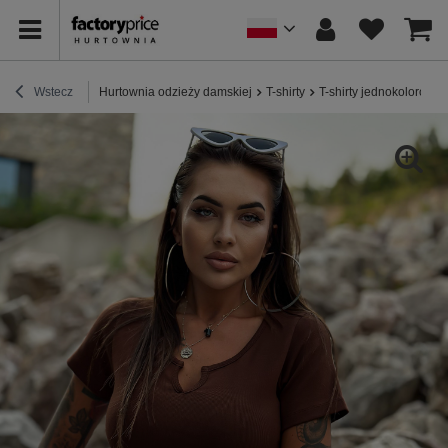
Wstecz
Hurtownia odzieży damskiej
T-shirty
T-shirty jednokolorowe