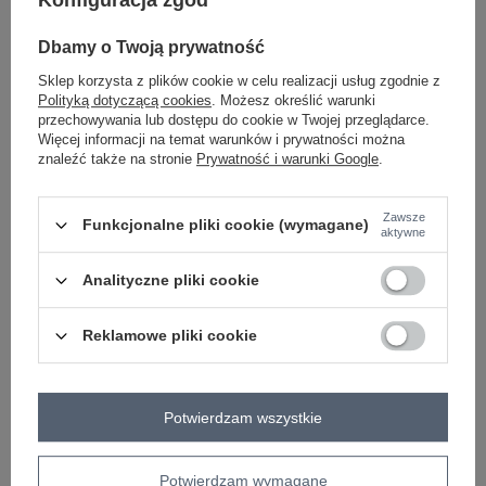
Dbamy o Twoją prywatność
Sklep korzysta z plików cookie w celu realizacji usług zgodnie z
Polityką dotyczącą cookies
. Możesz określić warunki
-
+
XL
2016103434725
przechowywania lub dostępu do cookie w Twojej przeglądarce.
Więcej informacji na temat warunków i prywatności można
znaleźć także na stronie
Prywatność i warunki Google
.
ecru
Zawsze
Funkcjonalne pliki cookie (wymagane)
aktywne
ZALOGUJ SIĘ I ZOBACZ CENĘ
Analityczne pliki cookie
Reklamowe pliki cookie
Masz pytanie? Chętnie pomożemy.
Zadzwoń
+48 601 547 740
Zadaj pytanie
Potwierdzam wszystkie
skład materiału : 100% bawełna
sposób prania : pranie w pralce w 30°C
Potwierdzam wymagane
Kod produktu
TW-BZ-2100.58P