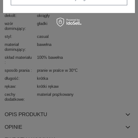
Marka
MAYFLIES
dekolt
okrągły
wzór
gładki
dominujący
styl
casual
materiał
bawełna
dominujący
skład materiału
100% bawełna
sposób prania
pranie w pralce w 30°C
długość
krótka
rękaw
krótki rękaw
cechy
materiał prążkowany
dodatkowe
OPIS PRODUKTU
OPINIE