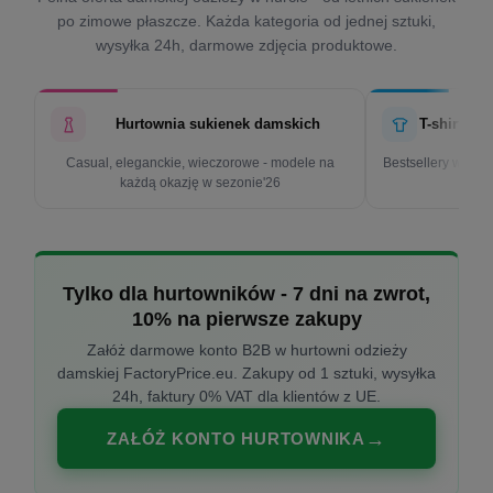
po zimowe płaszcze. Każda kategoria od jednej sztuki,
wysyłka 24h, darmowe zdjęcia produktowe.
Hurtownia sukienek damskich
T-shirty d
Casual, eleganckie, wieczorowe - modele na
Bestsellery w cen
każdą okazję w sezonie'26
k
Tylko dla hurtowników - 7 dni na zwrot,
10% na pierwsze zakupy
Załóż darmowe konto B2B w hurtowni odzieży
damskiej FactoryPrice.eu. Zakupy od 1 sztuki, wysyłka
24h, faktury 0% VAT dla klientów z UE.
ZAŁÓŻ KONTO HURTOWNIKA