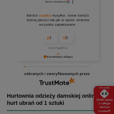
Opinia zewnętrzna
Bardzo
szybka
wysyłka . towar bardzo
dobrej jakosci tak jak w opisie. strannie
wszystko zapakowane .
1
0
w tym tygodniu
Komentarz sklepu
Paulina Grabarczyk dziękujemy za poświęcony
czas i dodaną opinię! Takie słowa dodają nam
zebranych i zweryfikowanych przez
skrzydeł, dlatego tym bardziej cieszymy się, że
zakup przebiegł pomyślnie. Obiecujemy
utrzymać dobrą passę - zapraszamy ponownie! :)
4.8
Hurtownia odzieży damskiej online -
2548
opinii
hurt ubrań od 1 sztuki
z całego
okresu