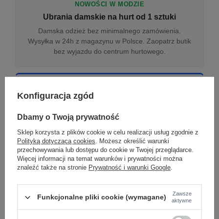
NOWOŚCI W MODZIE
Ubrania damskie na hurt od 1 sztuki
Damska odzież bez minimalnego zamówienia.
Wysyłka w 24h z magazynu w Polsce. Zaopatrz butik
bez wyjazdu do centrum hurtowego.
ONLINE
Konfiguracja zgód
Odzież damska hurtowo online
Internetowa hurtownia damska z plikiem XML/CSV.
Dbamy o Twoją prywatność
Integracja z WooCommerce, Shopify, BaseLinker.
Sklep korzysta z plików cookie w celu realizacji usług zgodnie z
Aktualizacja stanów co godzinę.
Polityką dotyczącą cookies
. Możesz określić warunki
przechowywania lub dostępu do cookie w Twojej przeglądarce.
Więcej informacji na temat warunków i prywatności można
znaleźć także na stronie
Prywatność i warunki Google
.
DROPSHIPPING
Damskie ubrania w dropshippingu
Zawsze
Funkcjonalne pliki cookie (wymagane)
Hurt odzieży damskiej z wysyłką na etykiecie Twojego
aktywne
sklepu w całej UE. Zero magazynu, zero
zamrożonego kapitału.