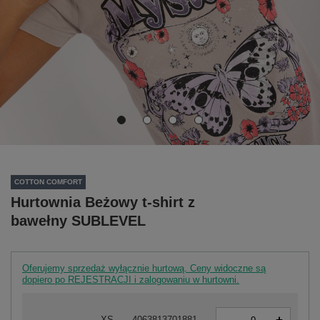
COTTON COMFORT
Hurtownia Beżowy t-shirt z
bawełny SUBLEVEL
Oferujemy sprzedaż wyłącznie hurtową. Ceny widoczne są
dopiero po REJESTRACJI i zalogowaniu w hurtowni.
-
XS
4063813701881