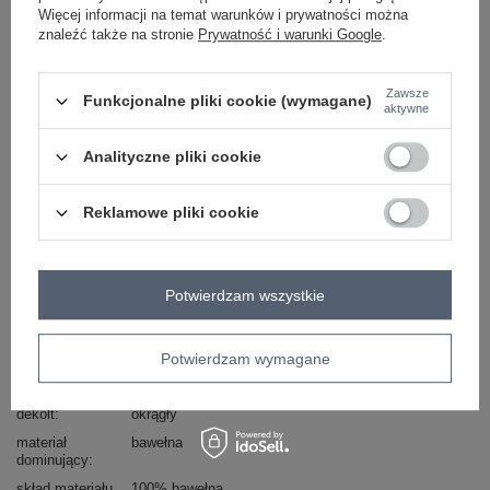
Więcej informacji na temat warunków i prywatności można
ciemny szary
znaleźć także na stronie
Prywatność i warunki Google
.
Zawsze
ZALOGUJ SIĘ I ZOBACZ CENĘ
Funkcjonalne pliki cookie (wymagane)
aktywne
Analityczne pliki cookie
Masz pytanie? Chętnie pomożemy.
Zadzwoń
+48 601 547 740
Zadaj pytanie
Reklamowe pliki cookie
skład materiału : 100% bawełna
sposób prania : pranie w pralce w 30°C
Potwierdzam wszystkie
Kod produktu
D12048M02556E
Marka
SUBLEVEL
Potwierdzam wymagane
wzór
nadruk
dominujący
dekolt
okrągły
materiał
bawełna
dominujący
skład materiału
100% bawełna