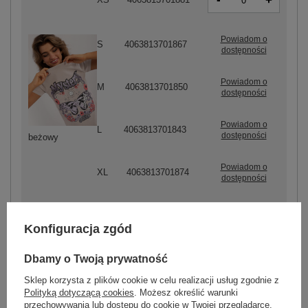
+
Powiadom o
S
4063813701867
dostępności
Powiadom o
M
4063813701850
dostępności
Powiadom o
L
4063813701843
dostępności
beżowy
Powiadom o
XL
4063813701874
dostępności
Konfiguracja zgód
Dbamy o Twoją prywatność
-
+
XS
4063813701980
Sklep korzysta z plików cookie w celu realizacji usług zgodnie z
Polityką dotyczącą cookies
. Możesz określić warunki
przechowywania lub dostępu do cookie w Twojej przeglądarce.