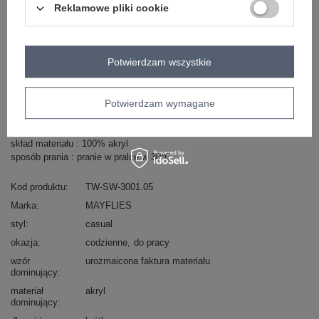
Zobacz wszystkie kolory (+2)
Reklamowe pliki cookie
ZALOGUJ SIĘ I ZOBACZ CENĘ
Potwierdzam wszystkie
Masz pytanie? Chętnie pomożemy.
Potwierdzam wymagane
Zadzwoń
+48 601 547 740
Zadaj pytanie
skład materiału : 100% akryl
sposób prania : pranie w pralce w 30°C
Kod produktu
TW-SW-3001.05
Marka
MAYFLIES
styl
casual
okazja
codzienne
do pracy
wzór
urozmaicona faktura materiału
dominujący
materiał
akryl
dominujący