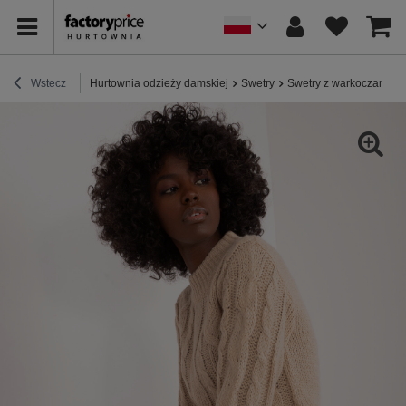
Wstecz
Hurtownia odzieży damskiej
Swetry
Swetry z warkoczami