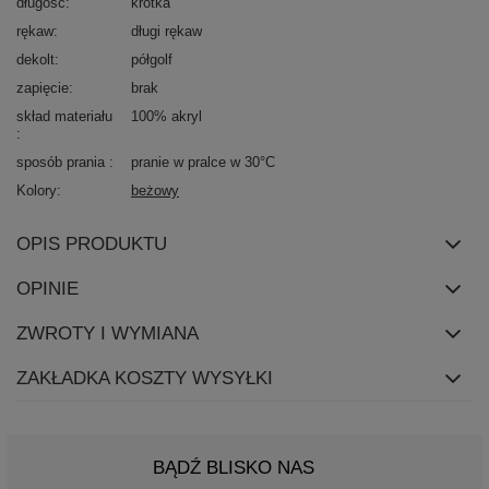
długość
krótka
rękaw
długi rękaw
dekolt
półgolf
zapięcie
brak
skład materiału
100% akryl
sposób prania
pranie w pralce w 30°C
Kolory
beżowy
OPIS PRODUKTU
OPINIE
ZWROTY I WYMIANA
ZAKŁADKA KOSZTY WYSYŁKI
BĄDŹ BLISKO NAS