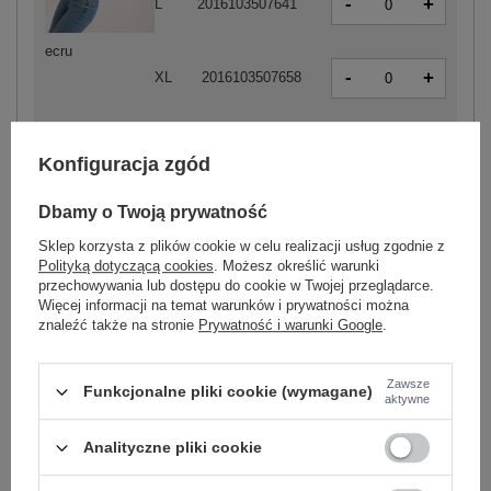
-
+
L
2016103507641
ecru
-
+
XL
2016103507658
Konfiguracja zgód
-
+
S
2016103507740
Dbamy o Twoją prywatność
Sklep korzysta z plików cookie w celu realizacji usług zgodnie z
-
+
M
2016103507757
Polityką dotyczącą cookies
. Możesz określić warunki
przechowywania lub dostępu do cookie w Twojej przeglądarce.
Więcej informacji na temat warunków i prywatności można
znaleźć także na stronie
Prywatność i warunki Google
.
-
+
L
2016103507764
miętowy
Zawsze
Funkcjonalne pliki cookie (wymagane)
aktywne
-
+
XL
2016103507771
Analityczne pliki cookie