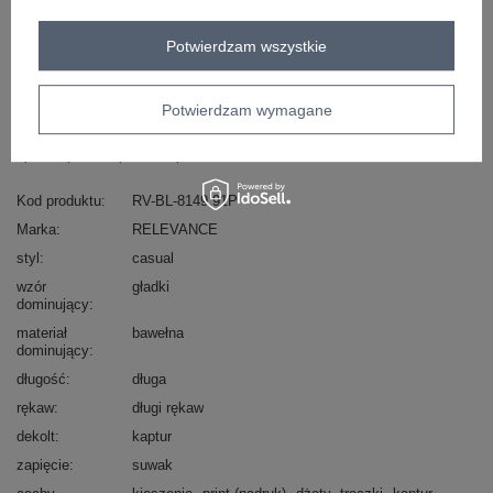
Potwierdzam wszystkie
Masz pytanie? Chętnie pomożemy.
Zadzwoń
+48 601 547 740
Zadaj pytanie
Potwierdzam wymagane
skład materiału : 90% bawełna , 10% elastan
sposób prania : pranie w pralce w 30°C
Kod produktu
RV-BL-8149.91P
Marka
RELEVANCE
styl
casual
wzór
gładki
dominujący
materiał
bawełna
dominujący
długość
długa
rękaw
długi rękaw
dekolt
kaptur
zapięcie
suwak