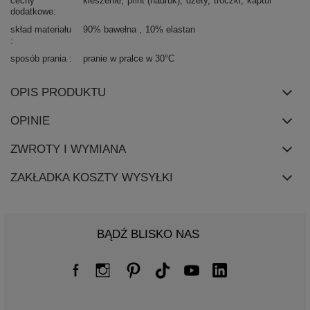
cechy
kieszenie
print (nadruk)
dżety
troczki
kaptur
dodatkowe
skład materiału
90% bawełna
10% elastan
sposób prania
pranie w pralce w 30°C
OPIS PRODUKTU
OPINIE
ZWROTY I WYMIANA
ZAKŁADKA KOSZTY WYSYŁKI
BĄDŹ BLISKO NAS