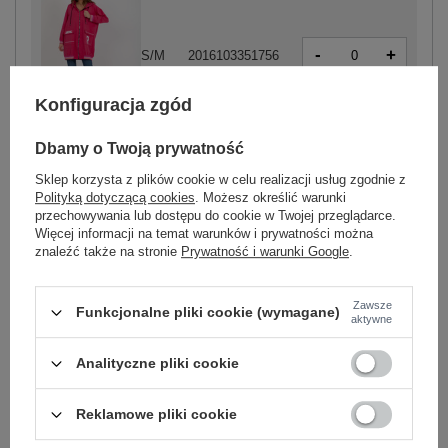
-
+
S/M
2016103351756
Konfiguracja zgód
fuksjowy
Dbamy o Twoją prywatność
Sklep korzysta z plików cookie w celu realizacji usług zgodnie z
Polityką dotyczącą cookies
. Możesz określić warunki
przechowywania lub dostępu do cookie w Twojej przeglądarce.
Więcej informacji na temat warunków i prywatności można
-
+
S/M
2016103351695
znaleźć także na stronie
Prywatność i warunki Google
.
Zawsze
Funkcjonalne pliki cookie (wymagane)
ciemny khaki
aktywne
Analityczne pliki cookie
Zobacz wszystkie kolory (+4)
Reklamowe pliki cookie
ZALOGUJ SIĘ I ZOBACZ CENĘ