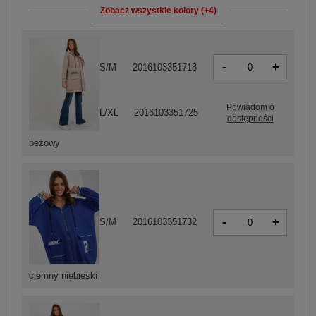
Zobacz wszystkie kolory (+4)
-
+
S/M
2016103351718
Powiadom o
L/XL
2016103351725
dostępności
beżowy
-
+
S/M
2016103351732
ciemny niebieski