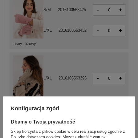
-
+
S/M
2016103563425
-
+
L/XL
2016103563432
jasny różowy
-
+
L/XL
2016103563395
beżowy
Konfiguracja zgód
Dbamy o Twoją prywatność
-
+
S/M
2016103563449
Sklep korzysta z plików cookie w celu realizacji usług zgodnie z
Polityką dotyczącą cookies
. Możesz określić warunki