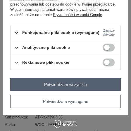
przechowywania lub dostępu do cookie w Twojej przeglądarce.
-
+
L/XL
2016103563456
Więcej informacji na temat warunków i prywatności można
znaleźć także na stronie
Prywatność i warunki Google
.
bordowy
Zawsze
Funkcjonalne pliki cookie (wymagane)
aktywne
Zobacz wszystkie kolory (+4)
Analityczne pliki cookie
ZALOGUJ SIĘ I ZOBACZ CENĘ
Reklamowe pliki cookie
Masz pytanie? Chętnie pomożemy.
Zadzwoń
+48 601 547 740
Zadaj pytanie
Potwierdzam wszystkie
skład materiału : 60% bawełna , 35% poliester, 5%
elastan
Potwierdzam wymagane
sposób prania : pranie w pralce w 30°C
Kod produktu
AT-RK-23903.55
Marka
WOOL FASHION ITALIA