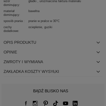
wzór
gładki
urozmaicona faktura materiału
dominujący
materiał
bawełna
dominujący
sposób prania
pranie w pralce w 30°C
cechy
ocieplenie
guziki
dodatkowe
OPIS PRODUKTU
OPINIE
ZWROTY I WYMIANA
ZAKŁADKA KOSZTY WYSYŁKI
BĄDŹ BLISKO NAS