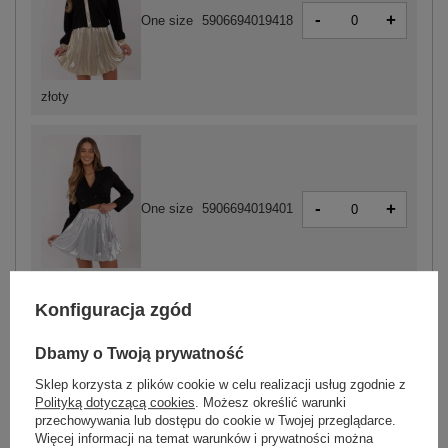
-
+
One size
5906694019418
złoty
-
+
One size
5906694019401
srebrny
Konfiguracja zgód
Dbamy o Twoją prywatność
ZALOGUJ SIĘ I ZOBACZ CENĘ
Sklep korzysta z plików cookie w celu realizacji usług zgodnie z
Polityką dotyczącą cookies
. Możesz określić warunki
Masz pytanie? Chętnie pomożemy.
przechowywania lub dostępu do cookie w Twojej przeglądarce.
Więcej informacji na temat warunków i prywatności można
Zadzwoń
+48 601 547 740
Zadaj pytanie