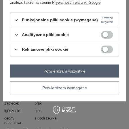
znaleźć także na stronie
Prywatność i warunki Google
.
skład materiału : 95% poliester, 5% elastan
sposób prania : pranie w pralce w 30°C
Zawsze
Funkcjonalne pliki cookie (wymagane)
aktywne
Kod produktu
MI-SD-2713605.70
Analityczne pliki cookie
Marka
ITALY MODA
typ produktu
spódnica bombka
spódniczki bombki
Reklamowe pliki cookie
styl
casual
okazja
codzienne
na imprezę
wizytowe
wzór
gładki
Potwierdzam wszystkie
dominujący
materiał
poliester
dominujący
Potwierdzam wymagane
wysokość w
wysoki
pasie
zapięcie
brak
kieszenie
brak
cechy
z podszewką
dodatkowe