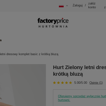
załóż
Zaloguj
/
konto
z
a
 letni dresowy komplet basic z krótką bluzą
Hurt Zielony letni dr
krótką bluzą
5.00/5.00
Opinie (1)
Oferujemy sprzedaż wyłącznie hu
hurtowni.