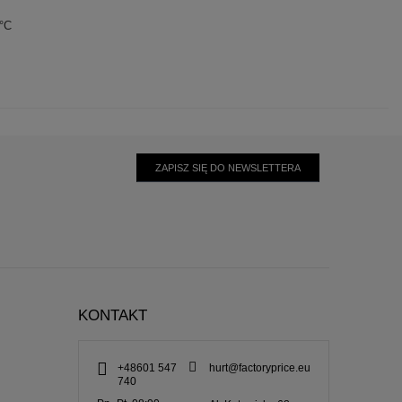
0°C
ZAPISZ SIĘ DO NEWSLETTERA
KONTAKT
+48601 547
hurt@factoryprice.eu
740