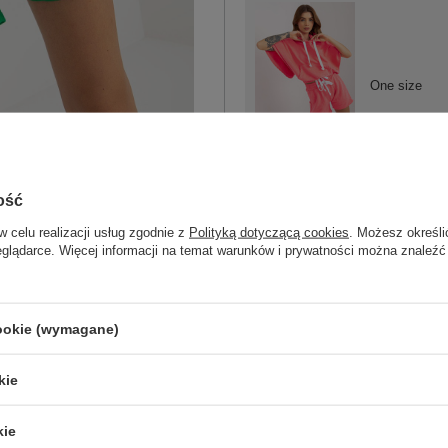
One size
fluo różowy
ość
w celu realizacji usług zgodnie z
Polityką dotyczącą cookies
. Możesz określi
eglądarce. Więcej informacji na temat warunków i prywatności można znaleźć
ZA
cookie (wymagane)
Masz pytanie? Chętnie pomożem
Zadzwoń
+48 601 547 740
kie
skład materiału : 70% bawełna, 30% po
kie
sposób prania : pranie w pralce w 30°