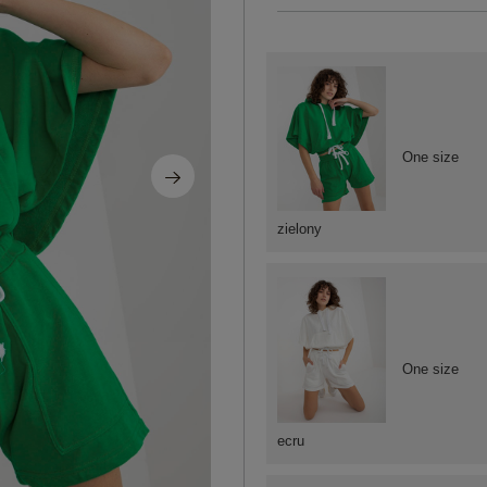
One size
zielony
One size
ecru