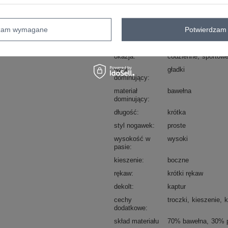
Kod produktu
EM-KMPL-744.88P
dzam wymagane
Potwierdzam 
typ produktu
bluza+szorty
styl
casual
sportowy
okazja
codzienne
sportow
wzór
gładki
dominujący
materiał
bawełna
dominujący
długość
krótka
styl nogawek
proste
wysokość w
wysoki
pasie
kieszenie
boczne
rękaw
krótki rękaw
dekolt
kaptur
cechy
troczki
kieszenie
k
dodatkowe
skład materiału
70% bawełna
30% p