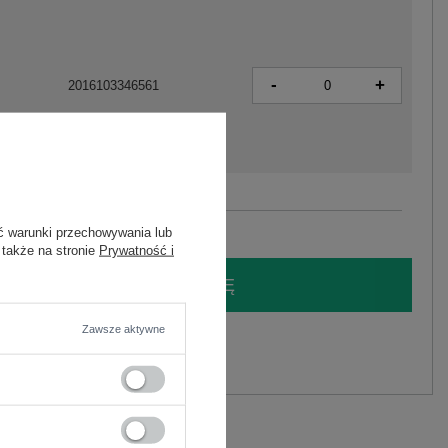
-
+
2016103346561
Zobacz wszystkie kolory (+1)
ć warunki przechowywania lub
 także na stronie
Prywatność i
LOGUJ SIĘ I ZOBACZ CENĘ
Zawsze aktywne
y.
Zadaj pytanie
liester
C