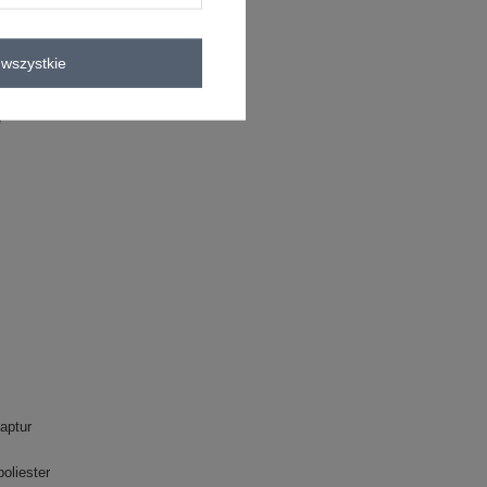
wszystkie
e
aptur
oliester