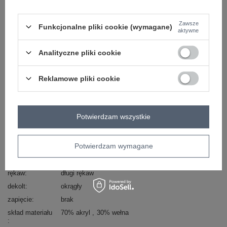
Zadzwoń
+48 601 547 740
Zadaj pytanie
Zawsze
Funkcjonalne pliki cookie (wymagane)
aktywne
skład materiału : 70% akryl , 30% wełna
sposób prania : pranie w pralce w 30°C
Analityczne pliki cookie
Kod produktu
LC-SW-8050.95P
Marka
RUE PARIS
Reklamowe pliki cookie
styl
casual
okazja
codzienne
Potwierdzam wszystkie
wzór
napisy
dominujący
materiał
akryl
Potwierdzam wymagane
dominujący
długość
długa
rękaw
długi rękaw
dekolt
okrągły
zapięcie
brak
skład materiału
70% akryl
30% wełna