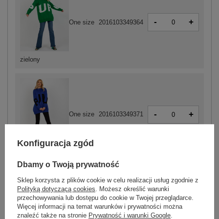
-
+
One size
2016103349364
zielony
-
+
One size
2016103349371
Konfiguracja zgód
kobaltowy
Dbamy o Twoją prywatność
Sklep korzysta z plików cookie w celu realizacji usług zgodnie z
ZALOGUJ SIĘ I ZOBACZ CENĘ
Polityką dotyczącą cookies
. Możesz określić warunki
przechowywania lub dostępu do cookie w Twojej przeglądarce.
Więcej informacji na temat warunków i prywatności można
Masz pytanie? Chętnie pomożemy.
znaleźć także na stronie
Prywatność i warunki Google
.