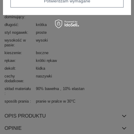
Potwierdzam wymagane
dominujący
materiał
bawełna
dominujący
długość
krótka
styl nogawek
proste
wysokość w
wysoki
pasie
kieszenie
boczne
rękaw
krótki rękaw
dekolt
łódka
cechy
naszywki
dodatkowe
skład materiału
90% bawełna
10% elastan
sposób prania
pranie w pralce w 30°C
OPIS PRODUKTU
OPINIE