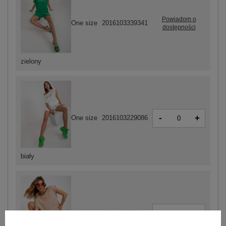
Powiadom o
One size
2016103339341
dostępności
zielony
-
+
One size
2016103229086
biały
-
+
One size
2016103229062