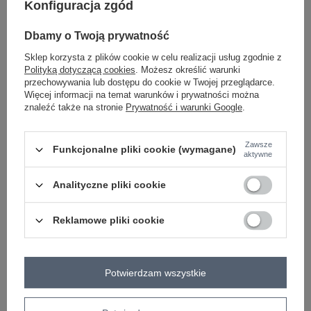
Konfiguracja zgód
beżowy
Dbamy o Twoją prywatność
Sklep korzysta z plików cookie w celu realizacji usług zgodnie z
Polityką dotyczącą cookies
. Możesz określić warunki
przechowywania lub dostępu do cookie w Twojej przeglądarce.
ZALOGUJ SIĘ I ZOBACZ CENĘ
Więcej informacji na temat warunków i prywatności można
znaleźć także na stronie
Prywatność i warunki Google
.
Masz pytanie? Chętnie pomożemy.
Zadzwoń
+48 601 547 740
Zadaj pytanie
Zawsze
Funkcjonalne pliki cookie (wymagane)
aktywne
skład materiału : 90% bawełna , 10% elastan
Analityczne pliki cookie
sposób prania : pranie w pralce w 30°C
Kod produktu
EM-KMPL-745.37P
Reklamowe pliki cookie
Marka
EX MODA
typ produktu
bluzka+szorty
Potwierdzam wszystkie
styl
casual
okazja
codzienne
wzór
gładki