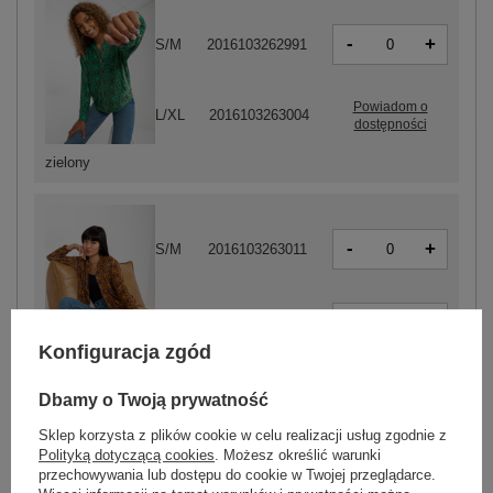
-
+
S/M
2016103262991
Powiadom o
L/XL
2016103263004
dostępności
zielony
-
+
S/M
2016103263011
-
+
L/XL
2016103263028
Konfiguracja zgód
ciemny żółty
Dbamy o Twoją prywatność
Sklep korzysta z plików cookie w celu realizacji usług zgodnie z
ZALOGUJ SIĘ I ZOBACZ CENĘ
Polityką dotyczącą cookies
. Możesz określić warunki
przechowywania lub dostępu do cookie w Twojej przeglądarce.