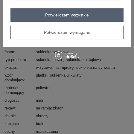
Zadzwoń
+48 601 547 740
Zadaj pytanie
Potwierdzam wszystkie
skład materiału : 95% wiskoza , 5% elastan
sposób prania : pranie w pralce w 30°C
Potwierdzam wymagane
Kod produktu
DHJ-SK-18992.62
Marka
ITALY MODA
fason
sukienka ołówkowa
typ produktu
sukienka letnia
sukienka koktajlowa
okazja
wizytowe
na imprezę
sukienka na sylwestra
wzór
gładki
sukienka w kwiaty
dominujący
materiał
poliester
dominujący
długość
midi
rękaw
na ramiączkach
dekolt
okrągły
zapięcie
brak
cechy
marszczenia