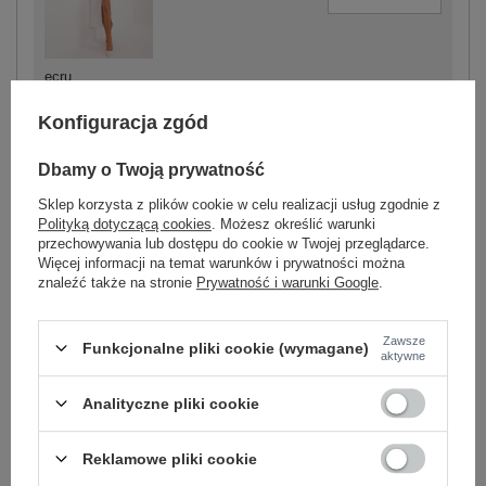
ecru
Konfiguracja zgód
Dbamy o Twoją prywatność
-
+
One size
2016103535842
Sklep korzysta z plików cookie w celu realizacji usług zgodnie z
Polityką dotyczącą cookies
. Możesz określić warunki
przechowywania lub dostępu do cookie w Twojej przeglądarce.
Więcej informacji na temat warunków i prywatności można
czarny
znaleźć także na stronie
Prywatność i warunki Google
.
Zobacz wszystkie kolory (+6)
Zawsze
Funkcjonalne pliki cookie (wymagane)
aktywne
Analityczne pliki cookie
ZALOGUJ SIĘ I ZOBACZ CENĘ
Reklamowe pliki cookie
Masz pytanie? Chętnie pomożemy.