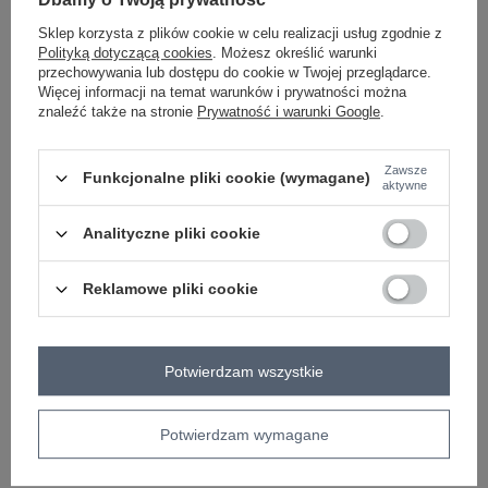
ZALOGUJ SIĘ I ZOBACZ CENĘ
Sklep korzysta z plików cookie w celu realizacji usług zgodnie z
Polityką dotyczącą cookies
. Możesz określić warunki
Masz pytanie? Chętnie pomożemy.
przechowywania lub dostępu do cookie w Twojej przeglądarce.
Więcej informacji na temat warunków i prywatności można
Zadzwoń
+48 601 547 740
Zadaj pytanie
znaleźć także na stronie
Prywatność i warunki Google
.
skład materiału : 100% poliester
Zawsze
sposób prania : pranie w pralce w 30°C
Funkcjonalne pliki cookie (wymagane)
aktywne
Kod produktu
TW-PL-BI-2022320.01X
Analityczne pliki cookie
Marka
OCH BELLA
wzór
gładki
Reklamowe pliki cookie
dominujący
typ produktu
płaszcz przejściowy
zapięcie
guziki
Potwierdzam wszystkie
materiał
poliester
dominujący
skład materiału
100% poliester
Potwierdzam wymagane
sposób prania
pranie w pralce w 30°C