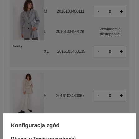
-
+
M
2016103480111
Powiadom o
L
2016103480128
dostępności
szary
-
+
XL
2016103480135
-
+
S
2016103480067
jasny beżowy
Konfiguracja zgód
Dbamy o Twoją prywatność