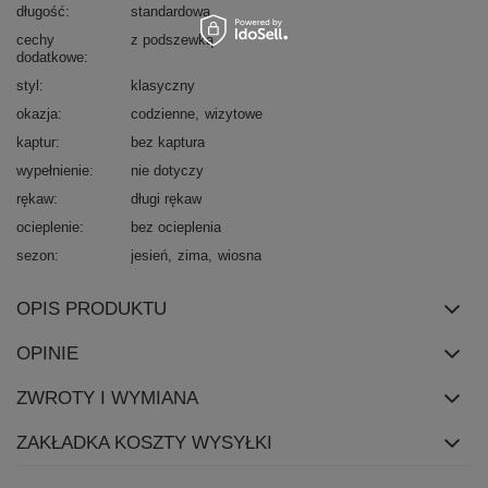
długość
standardowa
cechy
z podszewką
dodatkowe
styl
klasyczny
okazja
codzienne
wizytowe
kaptur
bez kaptura
wypełnienie
nie dotyczy
rękaw
długi rękaw
ocieplenie
bez ocieplenia
sezon
jesień
zima
wiosna
OPIS PRODUKTU
OPINIE
ZWROTY I WYMIANA
ZAKŁADKA KOSZTY WYSYŁKI