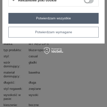
Reklamowe pliki cookie
Masz pytanie? Chętnie pomożemy.
Zadzwoń
+48 601 547 740
Zadaj pytanie
Potwierdzam wszystkie
skład materiału : 70% bawełna, 30% poliester
sposób prania : pranie w pralce w 30°C
Potwierdzam wymagane
Kod produktu
EM-KMPL-786.93
Marka
MY RED LIPS
typ produktu
bluza+spodnie
styl
casual
wzór
gładki
dominujący
materiał
bawełna
dominujący
długość
długa
styl nogawek
zwężane
wysokość w
wysoki
pasie
kieszenie
boczne