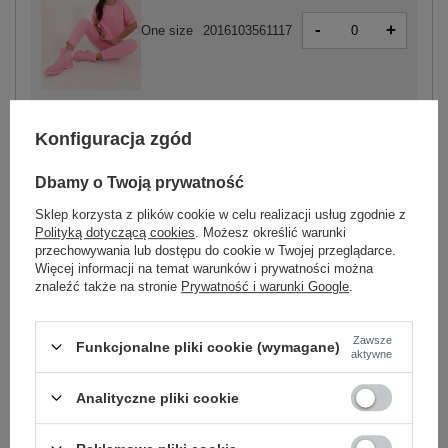
-
+
One size
2016103561117
różowy
Konfiguracja zgód
Dbamy o Twoją prywatność
Sklep korzysta z plików cookie w celu realizacji usług zgodnie z
-
+
One size
2016103561124
Polityką dotyczącą cookies
. Możesz określić warunki
przechowywania lub dostępu do cookie w Twojej przeglądarce.
Więcej informacji na temat warunków i prywatności można
znaleźć także na stronie
Prywatność i warunki Google
.
ecru
Zawsze
Funkcjonalne pliki cookie (wymagane)
Zobacz wszystkie kolory (+7)
aktywne
Analityczne pliki cookie
ZALOGUJ SIĘ I ZOBACZ CENĘ