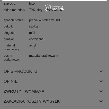
zapięcie
brak
skład materiału
70% akryl
30% wełna
sposób prania
pranie w pralce w 30°C
dekolt
stójka
długość
midi
okazja
codzienne
materiał
akryl
dominujący
cechy
materiał prążkowany
dodatkowe
OPIS PRODUKTU
OPINIE
ZWROTY I WYMIANA
ZAKŁADKA KOSZTY WYSYŁKI