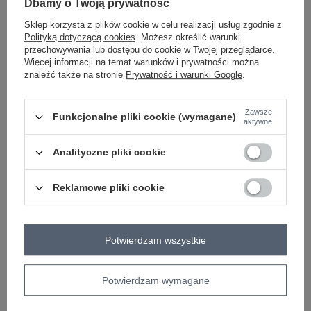
Dbamy o Twoją prywatność
Sklep korzysta z plików cookie w celu realizacji usług zgodnie z
zielony
Polityką dotyczącą cookies
. Możesz określić warunki
przechowywania lub dostępu do cookie w Twojej przeglądarce.
Więcej informacji na temat warunków i prywatności można
znaleźć także na stronie
Prywatność i warunki Google
.
ZALOGUJ SIĘ I ZOBACZ CENĘ
Zawsze
Funkcjonalne pliki cookie (wymagane)
aktywne
Masz pytanie? Chętnie pomożemy.
Zadzwoń
+48 601 547 740
Zadaj pytanie
Analityczne pliki cookie
skład materiału : 70% akryl , 30% wełna
Reklamowe pliki cookie
sposób prania : pranie w pralce w 30°C
Kod produktu
BA-SK-2215.01P
Marka
BADU
Potwierdzam wszystkie
wzór
gładki
dominujący
Potwierdzam wymagane
rękaw
długi rękaw
styl
casual