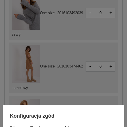
-
+
One size
2016103492039
szary
-
+
One size
2016103474462
camelowy
Konfiguracja zgód
-
+
One size
2016103474493