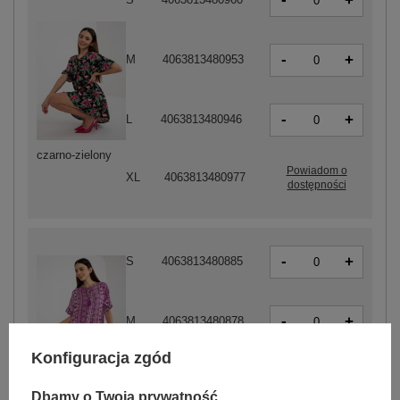
+
-
+
M
4063813480953
-
+
L
4063813480946
czarno-zielony
Powiadom o
XL
4063813480977
dostępności
-
+
S
4063813480885
-
+
M
4063813480878
Konfiguracja zgód
-
+
L
4063813480861
fioletowy
Dbamy o Twoją prywatność