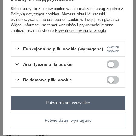
Sklep korzysta z plików cookie w celu realizacji usług zgodnie z
Polityką dotyczącą cookies
. Możesz określić warunki
przechowywania lub dostępu do cookie w Twojej przeglądarce.
ZALOGUJ SIĘ I ZOBACZ CENĘ
Więcej informacji na temat warunków i prywatności można
znaleźć także na stronie
Prywatność i warunki Google
.
Masz pytanie? Chętnie pomożemy.
Zawsze
Funkcjonalne pliki cookie (wymagane)
Zadzwoń
+48 601 547 740
Zadaj pytanie
aktywne
Analityczne pliki cookie
skład materiału : 100% wiskoza
sposób prania : pranie w pralce w 30°C
Reklamowe pliki cookie
Kod produktu
D73771M30306C
Marka
SUBLEVEL
typ produktu
sukienka letnia
sukienka codzienna
Potwierdzam wszystkie
fason
sukienka rozkloszowana
sukienka oversize
okazja
codzienne
Potwierdzam wymagane
wzór
kwiaty
dominujący
materiał
wiskoza