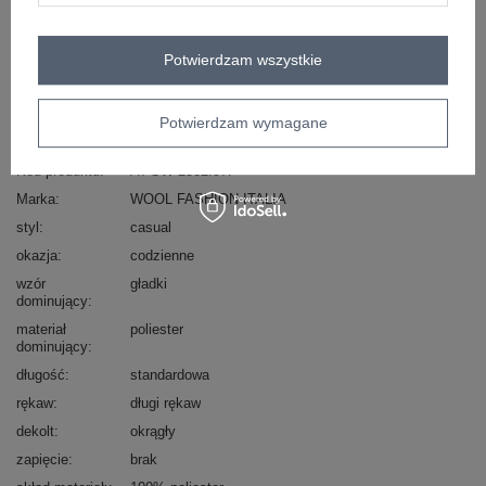
Masz pytanie? Chętnie pomożemy.
Zadzwoń
+48 601 547 740
Zadaj pytanie
Potwierdzam wszystkie
skład materiału : 100% poliester
Potwierdzam wymagane
sposób prania : pranie ręczne
Kod produktu
AT-SW-2382.97P
Marka
WOOL FASHION ITALIA
styl
casual
okazja
codzienne
wzór
gładki
dominujący
materiał
poliester
dominujący
długość
standardowa
rękaw
długi rękaw
dekolt
okrągły
zapięcie
brak