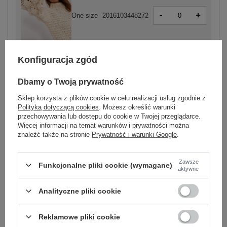
-
+
One size
2016103448272
jasny beżowy
Konfiguracja zgód
Dbamy o Twoją prywatność
Sklep korzysta z plików cookie w celu realizacji usług zgodnie z
Polityką dotyczącą cookies
. Możesz określić warunki
-
+
One size
2016103448302
przechowywania lub dostępu do cookie w Twojej przeglądarce.
Więcej informacji na temat warunków i prywatności można
znaleźć także na stronie
Prywatność i warunki Google
.
oliwkowy
Zawsze
Funkcjonalne pliki cookie (wymagane)
aktywne
Zobacz wszystkie kolory (+4)
Analityczne pliki cookie
ZALOGUJ SIĘ I ZOBACZ CENĘ
Reklamowe pliki cookie