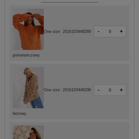
-
+
One size
2016103448289
pomarańczowy
-
+
One size
2016103448296
beżowy