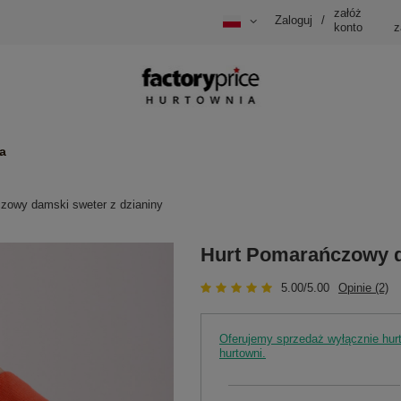
załóż
Zaloguj
/
konto
z
a
zowy damski sweter z dzianiny
Hurt Pomarańczowy d
5.00/5.00
Opinie (2)
Oferujemy sprzedaż wyłącznie hu
hurtowni.