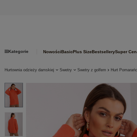
Kategorie
Nowości
Basic
Plus Size
Bestsellery
Super Cen
Hurtownia odzieży damskiej
Swetry
Swetry z golfem
Hurt Pomarańc