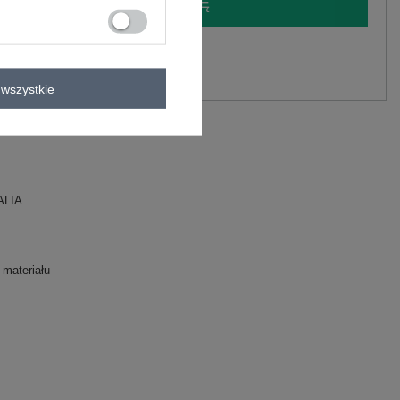
LOGUJ SIĘ I ZOBACZ CENĘ
y.
Zadaj pytanie
wszystkie
 , 22% poliester
ALIA
 materiału