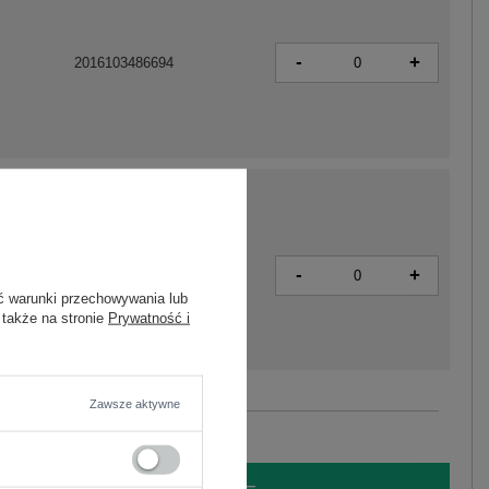
-
+
2016103486694
-
+
2016103486717
ć warunki przechowywania lub
 także na stronie
Prywatność i
Zawsze aktywne
Zobacz wszystkie kolory (+13)