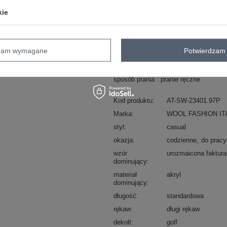
ZA
kie
Masz pytanie? Chętnie pomożem
Zadzwoń
+48 601 547 740
dzam wymagane
Potwierdzam 
skład materiału : 48% akryl, 30% nylon
sposób prania : pranie ręczne
Kod produktu
AT-SW-23401.97P
Marka
WOOL FASHION IT
styl
casual
okazja
codzienne
do pracy
wzór
urozmaicona faktura
dominujący
materiał
akryl
dominujący
długość
standardowa
rękaw
długi rękaw
dekolt
golf