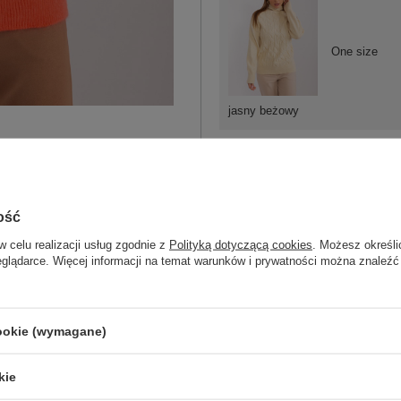
One size
jasny beżowy
ość
One size
w celu realizacji usług zgodnie z
Polityką dotyczącą cookies
. Możesz określi
eglądarce. Więcej informacji na temat warunków i prywatności można znaleźć
ciemny beżowy
cookie (wymagane)
kie