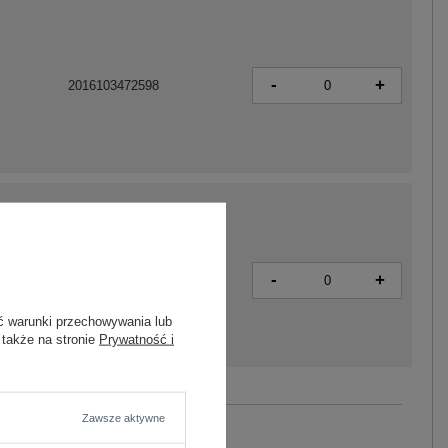
-
+
2016103472598
-
+
2016103472581
ć warunki przechowywania lub
 także na stronie
Prywatność i
Zobacz wszystkie kolory (+7)
Zawsze aktywne