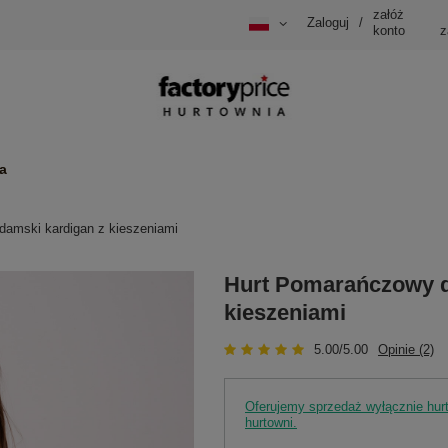
załóż
Zaloguj
/
konto
z
a
amski kardigan z kieszeniami
Hurt Pomarańczowy d
kieszeniami
5.00/5.00
Opinie (2)
Oferujemy sprzedaż wyłącznie hu
hurtowni.