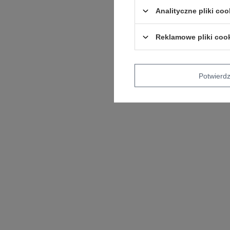
Analityczne pliki coo
Reklamowe pliki coo
Potwier