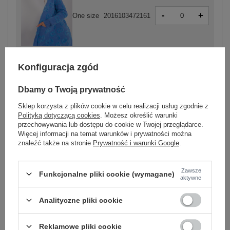
-
+
One size
2016103472161
niebieski
Konfiguracja zgód
Dbamy o Twoją prywatność
Sklep korzysta z plików cookie w celu realizacji usług zgodnie z
-
+
One size
2016103472147
Polityką dotyczącą cookies
. Możesz określić warunki
przechowywania lub dostępu do cookie w Twojej przeglądarce.
Więcej informacji na temat warunków i prywatności można
znaleźć także na stronie
Prywatność i warunki Google
.
jasny niebieski
Zawsze
Funkcjonalne pliki cookie (wymagane)
aktywne
Zobacz wszystkie kolory (+7)
Analityczne pliki cookie
ZALOGUJ SIĘ I ZOBACZ CENĘ
Reklamowe pliki cookie