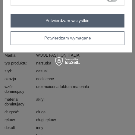
Masz pytanie? Chętnie pomożemy.
Zadzwoń
+48 601 547 740
Zadaj pytanie
Potwierdzam wszystkie
skład materiału : 42% akryl, 30% PBT, 28% nylon
sposób prania : pranie w pralce w 40°C
Potwierdzam wymagane
Kod produktu
AT-SW-234502.38X
Marka
WOOL FASHION ITALIA
typ produktu
narzutka
styl
casual
okazja
codzienne
wzór
urozmaicona faktura materiału
dominujący
materiał
akryl
dominujący
długość
długa
rękaw
długi rękaw
dekolt
inny