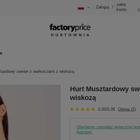
załóż
Zaloguj
/
konto
z
a
ztardowy sweter z warkoczami z wiskozą
Hurt Musztardowy sw
wiskozą
5.00/5.00
Opinie (2)
Oferujemy sprzedaż wyłącznie hu
hurtowni.