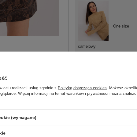
One size
camelowy
ość
One size
w celu realizacji usług zgodnie z
Polityką dotyczącą cookies
. Możesz określi
eglądarce. Więcej informacji na temat warunków i prywatności można znaleźć
ecru
cookie (wymagane)
kie