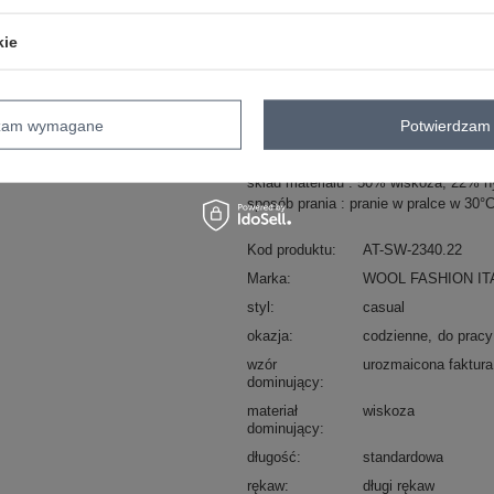
ZA
kie
Masz pytanie? Chętnie pomożem
Zadzwoń
+48 601 547 740
dzam wymagane
Potwierdzam 
skład materiału : 50% wiskoza, 22% n
sposób prania : pranie w pralce w 30°
Kod produktu
AT-SW-2340.22
Marka
WOOL FASHION IT
styl
casual
okazja
codzienne
do pracy
wzór
urozmaicona faktura
dominujący
materiał
wiskoza
dominujący
długość
standardowa
rękaw
długi rękaw