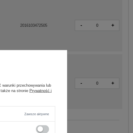
-
+
2016103472505
-
+
2016103472499
ć warunki przechowywania lub
 także na stronie
Prywatność i
Zawsze aktywne
Zobacz wszystkie kolory (+15)