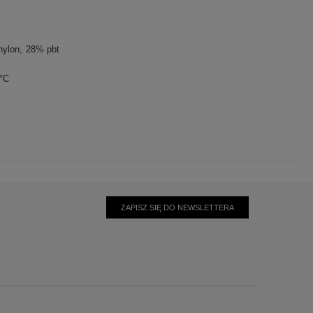
nylon
28% pbt
0°C
ZAPISZ SIĘ DO NEWSLETTERA