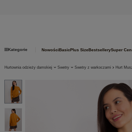
Kategorie
Nowości
Basic
Plus Size
Bestsellery
Super Cen
Hurtownia odzieży damskiej
Swetry
Swetry z warkoczami
Hurt Mus