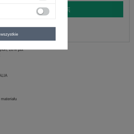
LOGUJ SIĘ I ZOBACZ CENĘ
y.
Zadaj pytanie
wszystkie
ylon, 28% pbt
C
ALIA
 materiału