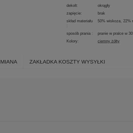
dekolt
okrągły
zapięcie
brak
skład materiału
50% wiskoza
22% 
sposób prania
pranie w pralce w 3
Kolory
ciemny żółty
YMIANA
ZAKŁADKA KOSZTY WYSYŁKI