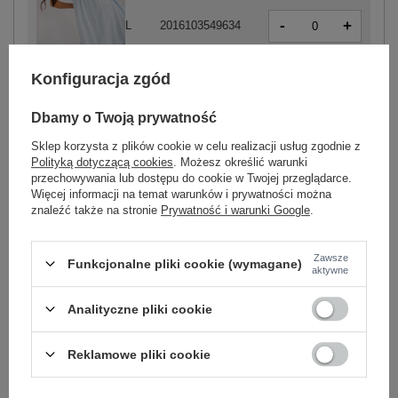
-
+
L
2016103549634
jasny niebieski
Konfiguracja zgód
-
+
XL
2016103549641
Dbamy o Twoją prywatność
Sklep korzysta z plików cookie w celu realizacji usług zgodnie z
Polityką dotyczącą cookies
. Możesz określić warunki
przechowywania lub dostępu do cookie w Twojej przeglądarce.
Więcej informacji na temat warunków i prywatności można
-
znaleźć także na stronie
Prywatność i warunki Google
.
+
XL
2016103549726
Zawsze
Funkcjonalne pliki cookie (wymagane)
aktywne
biały
Analityczne pliki cookie
Zobacz wszystkie kolory (+1)
Reklamowe pliki cookie
ZALOGUJ SIĘ I ZOBACZ CENĘ