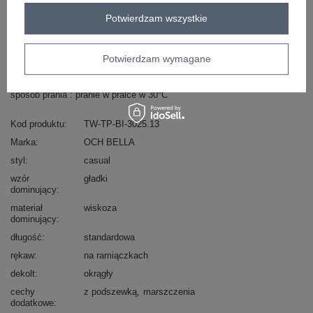
Potwierdzam wszystkie
Masz pytanie? Chętnie pomożemy.
Zadzwoń
+48 601 547 740
Zadaj pytanie
Potwierdzam wymagane
skład materiału : 100% wiskoza
sposób prania : pranie w pralce w 30°C
Kod produktu
TW-TP-BI-3025.13
Marka
OCH BELLA
styl
casual
wzór
gładki
dominujący
materiał
wiskoza
dominujący
długość
standardowa
rękaw
na ramiączkach
dekolt
okrągły
cechy
z podszewką
marszczenia
dodatkowe