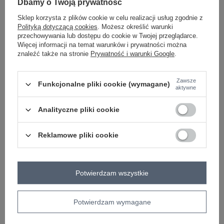
Dbamy o Twoją prywatność
Sklep korzysta z plików cookie w celu realizacji usług zgodnie z
czerwony
Polityką dotyczącą cookies
. Możesz określić warunki
przechowywania lub dostępu do cookie w Twojej przeglądarce.
Więcej informacji na temat warunków i prywatności można
znaleźć także na stronie
Prywatność i warunki Google
.
ZALOGUJ SIĘ I ZOBACZ CENĘ
Zawsze
Funkcjonalne pliki cookie (wymagane)
aktywne
Masz pytanie? Chętnie pomożemy.
Zadzwoń
+48 601 547 740
Zadaj pytanie
Analityczne pliki cookie
skład materiału : 90% bawełna , 10% elastan
Reklamowe pliki cookie
sposób prania : pranie w pralce w 30°C
Kod produktu
RV-BZ-9227.33X
Marka
RELEVANCE
Potwierdzam wszystkie
styl
casual
okazja
codzienne
do pracy
Potwierdzam wymagane
wzór
gładki
dominujący