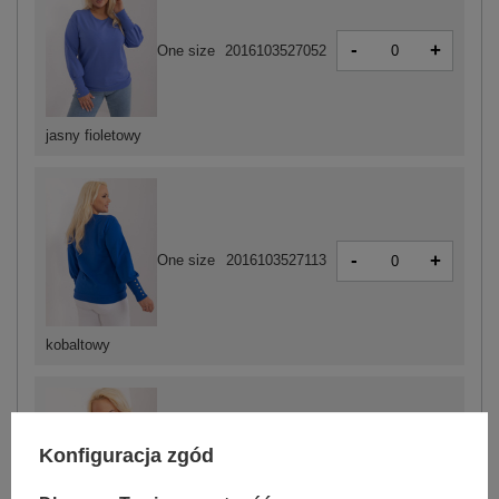
-
+
One size
2016103527052
jasny fioletowy
-
+
One size
2016103527113
kobaltowy
Konfiguracja zgód
-
+
One size
2016103527090