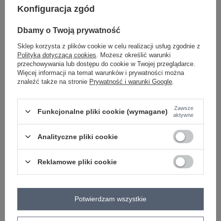
ZALOGUJ SIĘ I ZOBACZ CENĘ
Konfiguracja zgód
Dbamy o Twoją prywatność
Masz pytanie? Chętnie pomożemy.
Sklep korzysta z plików cookie w celu realizacji usług zgodnie z
Zadzwoń
+48 601 547 740
Zadaj pytanie
Polityką dotyczącą cookies
. Możesz określić warunki
przechowywania lub dostępu do cookie w Twojej przeglądarce.
Więcej informacji na temat warunków i prywatności można
skład materiału: 90% wiskoza, 10% elastan
znaleźć także na stronie
Prywatność i warunki Google
.
sposób prania: pranie w pralce w 30°C
Kod produktu
RV-KMPL-6084.92P
Zawsze
Funkcjonalne pliki cookie (wymagane)
aktywne
Marka
RELEVANCE
typ produktu
bluza+spodnie
Analityczne pliki cookie
styl
casual
okazja
codzienne
Reklamowe pliki cookie
wzór
gładki
dominujący
materiał
wiskoza
dominujący
Potwierdzam wszystkie
długość
długa