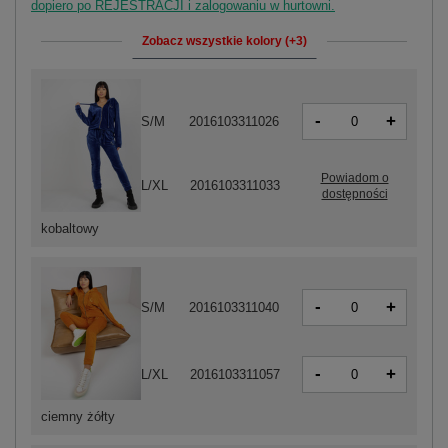
dopiero po REJESTRACJI i zalogowaniu w hurtowni.
Zobacz wszystkie kolory (+3)
-
+
S/M
2016103311026
Powiadom o
L/XL
2016103311033
dostępności
kobaltowy
-
+
S/M
2016103311040
-
+
L/XL
2016103311057
ciemny żółty