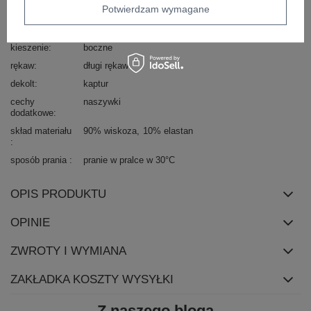
styl nogawek
ściągacze
Potwierdzam wymagane
wysokość w
średni/regularny
pasie
kieszenie
boczne
rękaw
długi rękaw
dekolt
kaptur
cechy
naszywki
dodatkowe
skład materiału
90% wiskoza
10% elastan
sposób prania
pranie w pralce w 30°C
OPIS PRODUKTU
OPINIE
ZWROTY I WYMIANA
ZAKŁADKA KOSZTY WYSYŁKI
Z naszego bloga