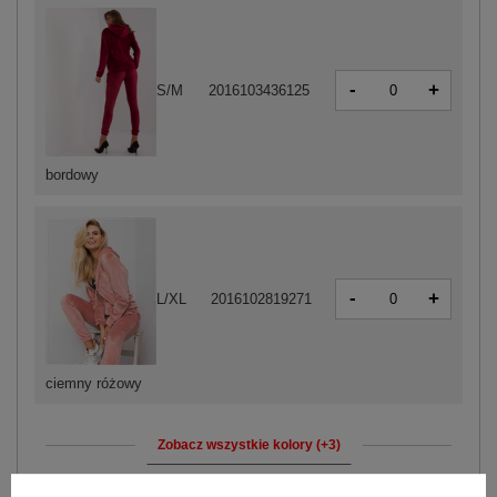
-
+
S/M
2016103436125
bordowy
-
+
L/XL
2016102819271
ciemny różowy
Zobacz wszystkie kolory (+3)