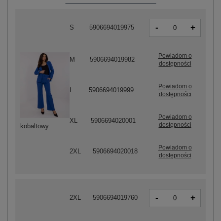
-
+
S
5906694019975
Powiadom o
M
5906694019982
dostępności
Powiadom o
L
5906694019999
dostępności
Powiadom o
XL
5906694020001
dostępności
kobaltowy
Powiadom o
2XL
5906694020018
dostępności
-
+
2XL
5906694019760