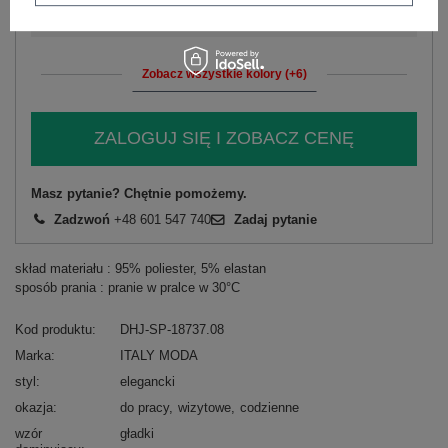
Zobacz wszystkie kolory (+6)
ZALOGUJ SIĘ I ZOBACZ CENĘ
Masz pytanie? Chętnie pomożemy.
Zadzwoń
+48 601 547 740
Zadaj pytanie
skład materiału : 95% poliester, 5% elastan
sposób prania : pranie w pralce w 30°C
Kod produktu
DHJ-SP-18737.08
Marka
ITALY MODA
styl
elegancki
okazja
do pracy
wizytowe
codzienne
wzór
gładki