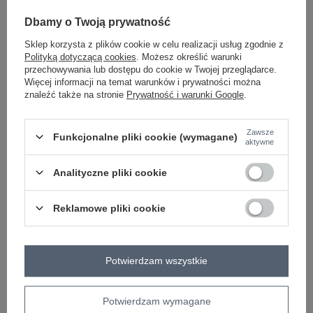
-
+
L
5906694020049
Dbamy o Twoją prywatność
fuksjowy
Sklep korzysta z plików cookie w celu realizacji usług zgodnie z
-
+
XL
5906694020056
Polityką dotyczącą cookies
. Możesz określić warunki
przechowywania lub dostępu do cookie w Twojej przeglądarce.
Więcej informacji na temat warunków i prywatności można
znaleźć także na stronie
Prywatność i warunki Google
.
-
+
2XL
5906694019968
Zawsze
Funkcjonalne pliki cookie (wymagane)
aktywne
-
+
S
5906694019920
Analityczne pliki cookie
Reklamowe pliki cookie
-
+
M
5906694019937
-
+
L
5906694019944
Potwierdzam wszystkie
jasny różowy
Potwierdzam wymagane
-
+
XL
5906694019951