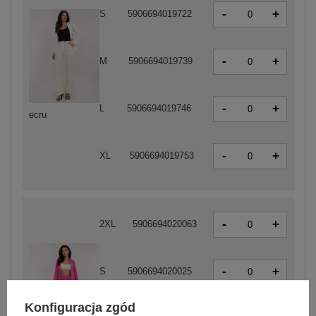
-
+
S
5906694019722
-
+
M
5906694019739
-
+
L
5906694019746
ecru
-
+
XL
5906694019753
-
+
2XL
5906694020063
-
+
S
5906694020025
Konfiguracja zgód