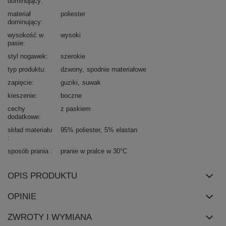
dominujący
materiał
poliester
dominujący
wysokość w
wysoki
pasie
styl nogawek
szerokie
typ produktu
dzwony
spodnie materiałowe
zapięcie
guziki
suwak
kieszenie
boczne
cechy
z paskiem
dodatkowe
skład materiału
95% poliester
5% elastan
sposób prania
pranie w pralce w 30°C
OPIS PRODUKTU
OPINIE
ZWROTY I WYMIANA