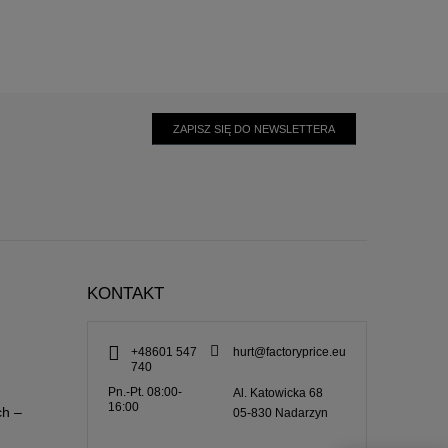
ZAPISZ SIĘ DO NEWSLETTERA
KONTAKT
+48601 547
hurt@factoryprice.eu
740
Pn.-Pt. 08:00-
Al. Katowicka 68
16:00
ch –
05-830
Nadarzyn