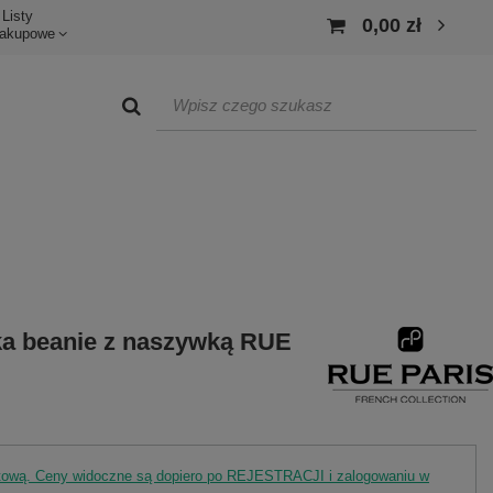
Listy
0,00 zł
akupowe
ka beanie z naszywką RUE
rtową. Ceny widoczne są dopiero po REJESTRACJI i zalogowaniu w