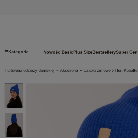
Kategorie
Nowości
Basic
Plus Size
Bestsellery
Super Cen
Hurtownia odzieży damskiej
Akcesoria
Czapki zimowe
Hurt Kobalt