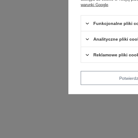
warunki Google
.
Funkcjonalne pliki 
Analityczne pliki coo
Reklamowe pliki coo
Potwier