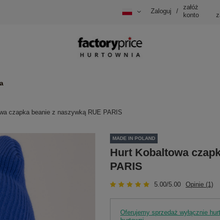
załóż
Zaloguj
/
konto
z
a
owa czapka beanie z naszywką RUE PARIS
MADE IN POLAND
Hurt Kobaltowa czap
PARIS
5.00/5.00
Opinie (1)
Oferujemy sprzedaż wyłącznie hu