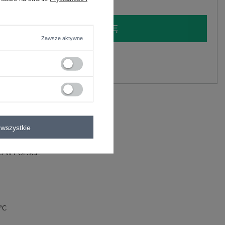
LOGUJ SIĘ I ZOBACZ CENĘ
Zawsze aktywne
y.
Zadaj pytanie
C
wszystkie
 W POLSCE
0°C