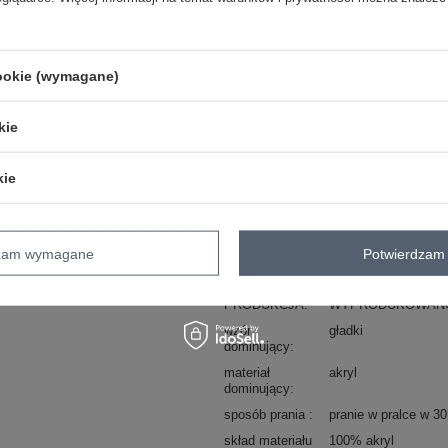
ZA
cookie (wymagane)
Masz pytanie? Chętnie pomożem
kie
Zadzwoń
+48 601 547 740
kie
skład materiału : 100% akryl
sposób prania : pranie w pralce w 30°
Kod produktu
JK-CZ-50.25
dzam wymagane
Potwierdzam 
Marka
RUE PARIS
PRODUKCJA
WYPRODUKOWANO
wzór
gładki
dominujący
materiał
akryl
dominujący
sposób prania
pranie w pralce w 3
skład materiału
100% akryl