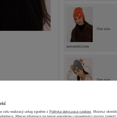
One size
pomarańczowy
One size
ciemny szary
ość
w celu realizacji usług zgodnie z
Polityką dotyczącą cookies
. Możesz określi
eglądarce. Więcej informacji na temat warunków i prywatności można znaleźć