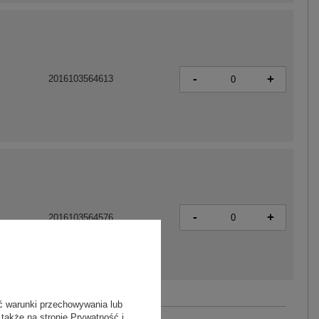
-
+
2016103564613
-
+
2016103564576
ć warunki przechowywania lub
Zobacz wszystkie kolory (+5)
 także na stronie
Prywatność i