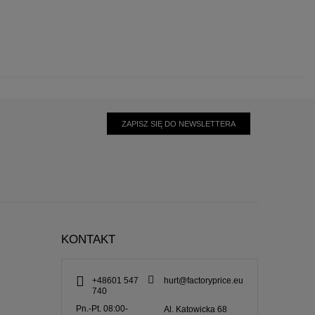
ZAPISZ SIĘ DO NEWSLETTERA
KONTAKT
+48601 547
hurt@factoryprice.eu
740
Pn.-Pt. 08:00-
Al. Katowicka 68