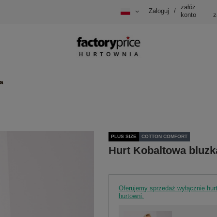
załóż
Zaloguj
/
konto
z
a
PLUS SIZE
COTTON COMFORT
Hurt Kobaltowa bluzka
Oferujemy sprzedaż wyłącznie hu
hurtowni.