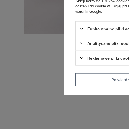
Sklep korzysta z plików cookie 
dostępu do cookie w Twojej prz
warunki Google
.
Funkcjonalne pliki 
Analityczne pliki coo
Reklamowe pliki coo
Potwier