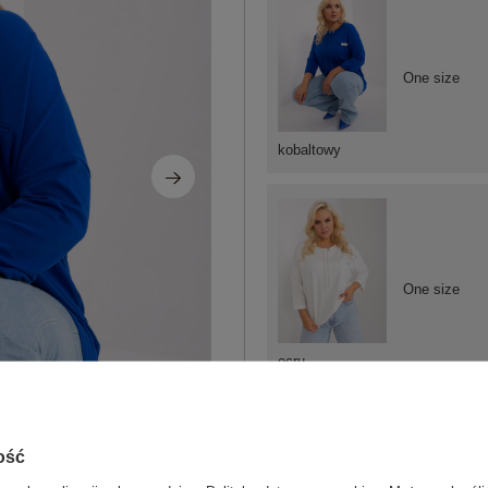
One size
kobaltowy
One size
ecru
ZA
ość