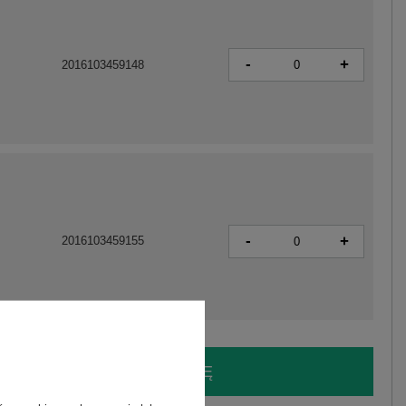
-
+
2016103459148
-
+
2016103459155
LOGUJ SIĘ I ZOBACZ CENĘ