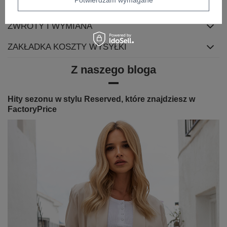
OPINIE
ZWROTY I WYMIANA
ZAKŁADKA KOSZTY WYSYŁKI
Z naszego bloga
Hity sezonu w stylu Reserved, które znajdziesz w
FactoryPrice