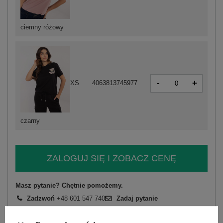
ciemny różowy
-
+
XS
4063813745977
czarny
ZALOGUJ SIĘ I ZOBACZ CENĘ
Masz pytanie? Chętnie pomożemy.
Zadzwoń
+48 601 547 740
Zadaj pytanie
skład materiału : 100% bawełna