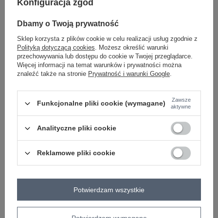
Konfiguracja zgód
sposób prania : pranie w pralce w 30°C
Dbamy o Twoją prywatność
Kod produktu
D12022AC02645F
Sklep korzysta z plików cookie w celu realizacji usług zgodnie z
Marka
SUBLEVEL
Polityką dotyczącą cookies
. Możesz określić warunki
styl
casual
przechowywania lub dostępu do cookie w Twojej przeglądarce.
Więcej informacji na temat warunków i prywatności można
okazja
codzienne
znaleźć także na stronie
Prywatność i warunki Google
.
wzór
nadruk
dominujący
Zawsze
materiał
bawełna
Funkcjonalne pliki cookie (wymagane)
aktywne
dominujący
długość
standardowa
Analityczne pliki cookie
rękaw
krótki rękaw
dekolt
okrągły
Reklamowe pliki cookie
skład materiału
100% bawełna
sposób prania
pranie w pralce w 30°C
Potwierdzam wszystkie
OPIS PRODUKTU
Potwierdzam wymagane