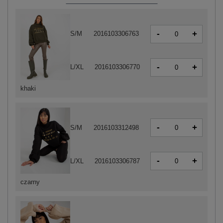
-
+
S/M
2016103306763
-
+
L/XL
2016103306770
khaki
-
+
S/M
2016103312498
-
+
L/XL
2016103306787
czarny