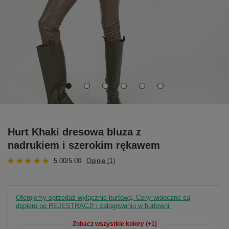
Hurt Khaki dresowa bluza z
nadrukiem i szerokim rękawem
5.00/5.00
Opinie (1)
Oferujemy sprzedaż wyłącznie hurtową. Ceny widoczne są
dopiero po REJESTRACJI i zalogowaniu w hurtowni.
Zobacz wszystkie kolory (+1)