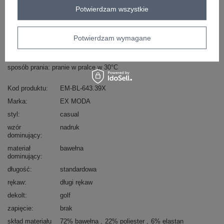
Potwierdzam wszystkie
Masz pytanie? Chętnie pomożemy.
Zadzwoń
+48 601 547 740
Zadaj pytanie
Potwierdzam wymagane
skład materiału: 72% bawełna, 22% poliester, 6%
elastan
sposób prania: pranie w pralce w 30°C
Kod produktu
EM-BL-643.39X
Marka
EX MODA
styl
casual
wzór
nadruk
dominujący
materiał
bawełna
dominujący
długość
standardowa
rękaw
długi rękaw
dekolt
golf
zapięcie
brak
skład materiału
72% bawełna
22% poliester
6% elastan