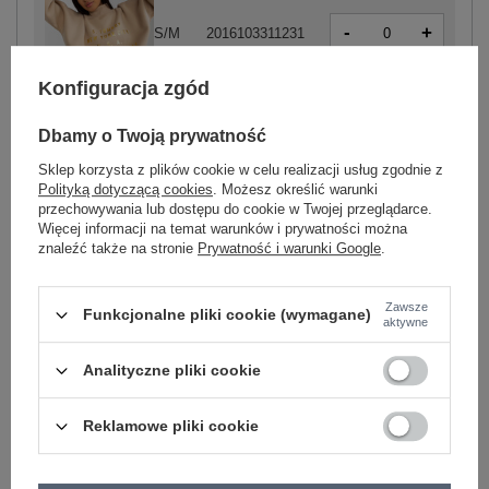
-
+
S/M
2016103311231
Konfiguracja zgód
beżowy
Dbamy o Twoją prywatność
Sklep korzysta z plików cookie w celu realizacji usług zgodnie z
Polityką dotyczącą cookies
. Możesz określić warunki
-
+
S/M
2016103306749
przechowywania lub dostępu do cookie w Twojej przeglądarce.
Więcej informacji na temat warunków i prywatności można
znaleźć także na stronie
Prywatność i warunki Google
.
-
+
L/XL
2016103306756
Zawsze
Funkcjonalne pliki cookie (wymagane)
ciemny beżowy
aktywne
Analityczne pliki cookie
Zobacz wszystkie kolory (+1)
Reklamowe pliki cookie
ZALOGUJ SIĘ I ZOBACZ CENĘ