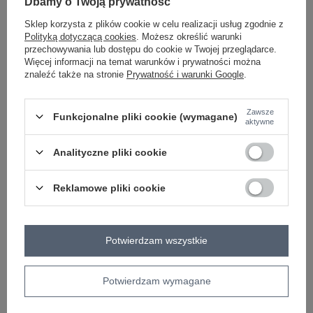
Dbamy o Twoją prywatność
Sklep korzysta z plików cookie w celu realizacji usług zgodnie z
fluo różowy
Polityką dotyczącą cookies
. Możesz określić warunki
przechowywania lub dostępu do cookie w Twojej przeglądarce.
Więcej informacji na temat warunków i prywatności można
znaleźć także na stronie
Prywatność i warunki Google
.
ZALOGUJ SIĘ I ZOBACZ CENĘ
Zawsze
Funkcjonalne pliki cookie (wymagane)
aktywne
Masz pytanie? Chętnie pomożemy.
Zadzwoń
+48 601 547 740
Zadaj pytanie
Analityczne pliki cookie
Hurt Jasnozielony sweter rozpinany z dużymi
Reklamowe pliki cookie
guzikami RUE PARIS .
skład materiału: 100% akryl
sposób prania: pranie ręczne
Potwierdzam wszystkie
Kod produktu
LC-SW-0321.06X
Marka
RUE PARIS
Potwierdzam wymagane
styl
casual
okazja
codzienne
do pracy