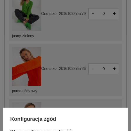
-
+
One size
2016103275779
jasny zielony
-
+
One size
2016103275786
pomarańczowy
Konfiguracja zgód
-
+
One size
2016103275762