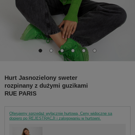
Hurt Jasnozielony sweter
rozpinany z dużymi guzikami
RUE PARIS
Oferujemy sprzedaż wyłącznie hurtową. Ceny widoczne są
dopiero po REJESTRACJI i zalogowaniu w hurtowni.