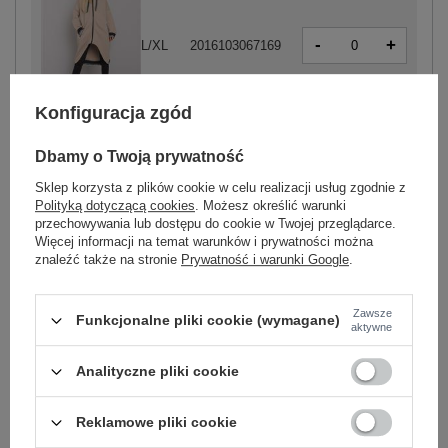
-
+
L/XL
2016103067169
Konfiguracja zgód
beżowy
Dbamy o Twoją prywatność
Sklep korzysta z plików cookie w celu realizacji usług zgodnie z
-
+
S/M
2016103311279
Polityką dotyczącą cookies
. Możesz określić warunki
przechowywania lub dostępu do cookie w Twojej przeglądarce.
Więcej informacji na temat warunków i prywatności można
znaleźć także na stronie
Prywatność i warunki Google
.
-
+
L/XL
2016103311286
fioletowy
Zawsze
Funkcjonalne pliki cookie (wymagane)
aktywne
Zobacz wszystkie kolory (+3)
Analityczne pliki cookie
Reklamowe pliki cookie
ZALOGUJ SIĘ I ZOBACZ CENĘ