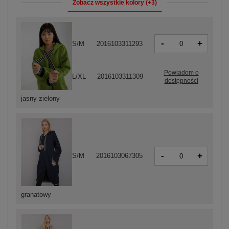
Zobacz wszystkie kolory (+3)
-
+
S/M
2016103311293
Powiadom o
L/XL
2016103311309
dostępności
jasny zielony
-
+
S/M
2016103067305
granatowy