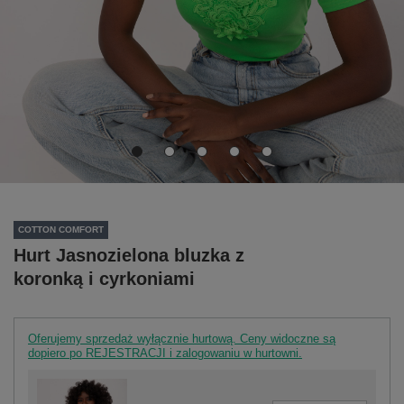
COTTON COMFORT
Hurt Jasnozielona bluzka z
koronką i cyrkoniami
Oferujemy sprzedaż wyłącznie hurtową. Ceny widoczne są
dopiero po REJESTRACJI i zalogowaniu w hurtowni.