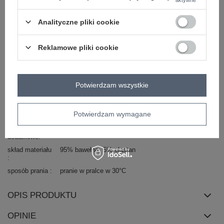
styl
casual
Analityczne pliki cookie
okazja
codzienne
wzór
gładki
dominujący
Reklamowe pliki cookie
materiał
bawełna
dominujący
długość
standardowa
Potwierdzam wszystkie
rękaw
krótki rękaw
dekolt
okrągły
Potwierdzam wymagane
zapięcie
brak
cechy
koronka
cyrkonie
dodatkowe
skład materiału
95% bawełna
5% elastan
sposób prania
pranie w pralce w 30°C
OPIS PRODUKTU
OPINIE