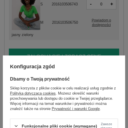
-
+
S
2016103506743
Powiadom o
M
2016103506750
dostępności
jasny zielony
ZALOGUJ SIĘ I ZOBACZ CENĘ
Konfiguracja zgód
Masz pytanie? Chętnie pomożemy.
Dbamy o Twoją prywatność
Zadzwoń
+48 601 547 740
Zadaj pytanie
Sklep korzysta z plików cookie w celu realizacji usług zgodnie z
Polityką dotyczącą cookies
. Możesz określić warunki
skład materiału : 95% bawełna, 5% elastan
przechowywania lub dostępu do cookie w Twojej przeglądarce.
sposób prania : pranie w pralce w 30°C
Więcej informacji na temat warunków i prywatności można
znaleźć także na stronie
Prywatność i warunki Google
.
Kod produktu
PM-BZ-GN2075.85
Marka
AMBITIONFLY
Zawsze
typ produktu
bluzka codzienna
Funkcjonalne pliki cookie (wymagane)
aktywne