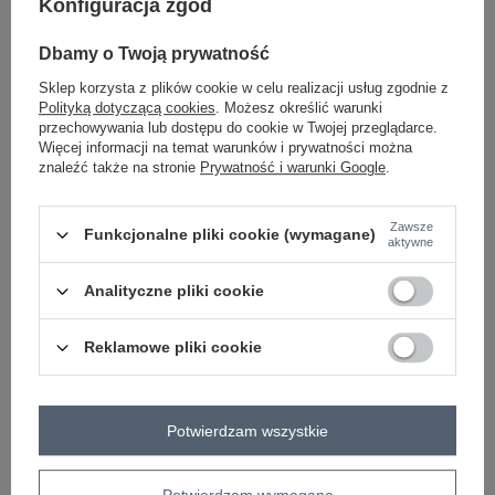
Konfiguracja zgód
Dbamy o Twoją prywatność
ecru
Sklep korzysta z plików cookie w celu realizacji usług zgodnie z
Polityką dotyczącą cookies
. Możesz określić warunki
przechowywania lub dostępu do cookie w Twojej przeglądarce.
ZALOGUJ SIĘ I ZOBACZ CENĘ
Więcej informacji na temat warunków i prywatności można
znaleźć także na stronie
Prywatność i warunki Google
.
Masz pytanie? Chętnie pomożemy.
Zawsze
Zadzwoń
+48 601 547 740
Zadaj pytanie
Funkcjonalne pliki cookie (wymagane)
aktywne
skład materiału : 72% bawełna , 22% poliester , 6%
Analityczne pliki cookie
elastan
sposób prania : pranie w pralce w 30°C
Reklamowe pliki cookie
Kod produktu
EM-KMPL-806.45P
Marka
MY RED LIPS
typ produktu
bluza+spodnie
Potwierdzam wszystkie
styl
casual
wzór
gładki
Potwierdzam wymagane