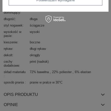
dominujący
materiał
bawełna
dominujący
długość
długa
styl nogawek
ściągacze
wysokość w
wysoki
pasie
kieszenie
boczne
rękaw
długi rękaw
dekolt
okrągły
cechy
print (nadruk)
dodatkowe
skład materiału
72% bawełna
22% poliester
6% elastan
sposób prania
pranie w pralce w 30°C
OPIS PRODUKTU
OPINIE