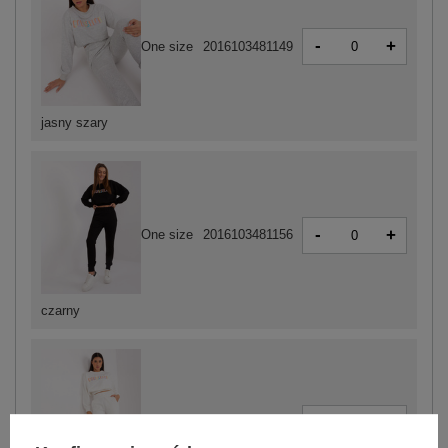
-
+
One size
2016103481149
jasny szary
-
+
One size
2016103481156
czarny
-
+
One size
2016103481873