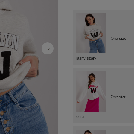
One size
jasny szary
One size
ecru