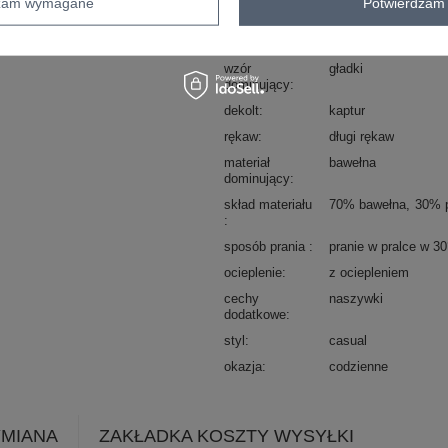
dzam wymagane
Potwierdzam 
Kod produktu
EM-BL-656-3.99P
Marka
MY RED LIPS
wzór
gładki
dominujący
dekolt
kaptur
rękaw
długi rękaw
materiał
bawełna
dominujący
skład materiału
70% bawełna
30% p
sposób prania
pranie w pralce w 3
ocieplenie
z ociepleniem
cechy
naszywki
dodatkowe
styl
casual
okazja
codzienne
YMIANA
ZAKŁADKA KOSZTY WYSYŁKI