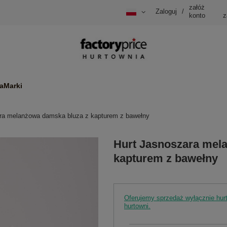
załóż
Zaloguj
/
konto
z
a
Marki
ra melanżowa damska bluza z kapturem z bawełny
Hurt Jasnoszara mel
kapturem z bawełny
Oferujemy sprzedaż wyłącznie hu
hurtowni.