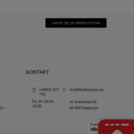
ZAPISZ SIĘ DO NEWSLETTERA
KONTAKT
+48601 547
hurt@factoryprice.eu
740
Pn.-Pt. 08:00-
Al. Katowicka 68
16:00
ch –
05-830
Nadarzyn