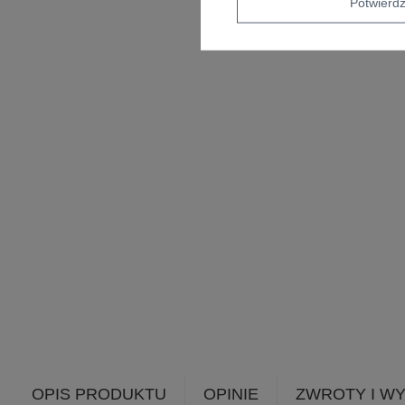
Potwier
OPIS PRODUKTU
OPINIE
ZWROTY I W